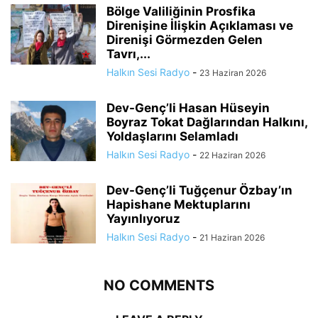
Bölge Valiliğinin Prosfika
Direnişine İlişkin Açıklaması ve
Direnişi Görmezden Gelen
Tavrı,...
Halkın Sesi Radyo
-
23 Haziran 2026
Dev-Genç’li Hasan Hüseyin
Boyraz Tokat Dağlarından Halkını,
Yoldaşlarını Selamladı
Halkın Sesi Radyo
-
22 Haziran 2026
Dev-Genç’li Tuğçenur Özbay’ın
Hapishane Mektuplarını
Yayınlıyoruz
Halkın Sesi Radyo
-
21 Haziran 2026
NO COMMENTS