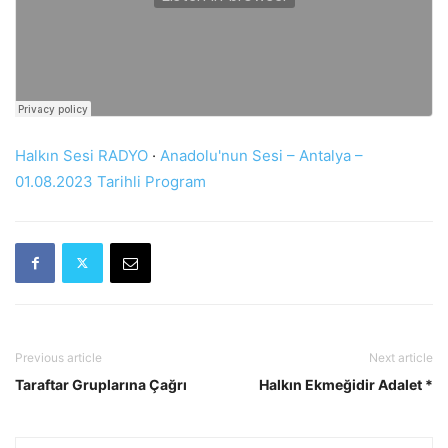
Halkın Sesi RADYO
·
Anadolu'nun Sesi – Antalya –
01.08.2023 Tarihli Program
Previous article
Next article
Taraftar Gruplarına Çağrı
Halkın Ekmeğidir Adalet *