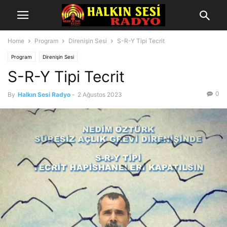
Home
Program
Direnişin Sesi
S-R-Y Tipi Tecrit
Program
Direnişin Sesi
S-R-Y Tipi Tecrit
0
By
Halkın Sesi Radyo
-
2 Ağustos 2023