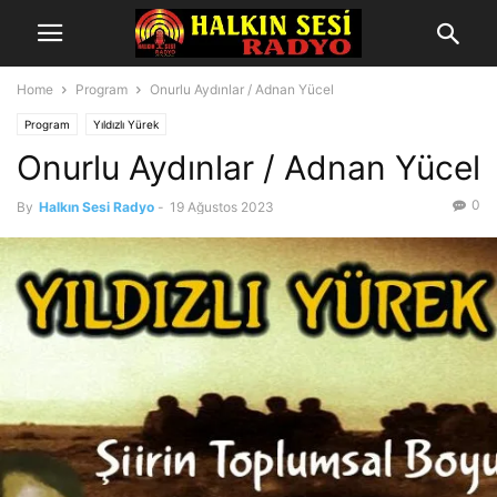
Home
Program
Onurlu Aydınlar / Adnan Yücel
Program
Yıldızlı Yürek
Onurlu Aydınlar / Adnan Yücel
0
By
Halkın Sesi Radyo
-
19 Ağustos 2023