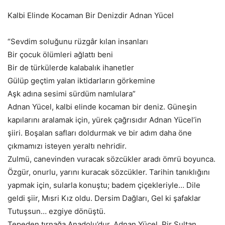
Kalbi Elinde Kocaman Bir Denizdir Adnan Yücel
“Sevdim soluğunu rüzgâr kılan insanları
Bir çocuk ölümleri ağlattı beni
Bir de türkülerde kalabalık ihanetler
Gülüp geçtim yalan iktidarların görkemine
Aşk adına sesimi sürdüm namlulara”
Adnan Yücel, kalbi elinde kocaman bir deniz. Güneşin
kapılarını aralamak için, yürek çağrısıdır Adnan Yücel’in
şiiri. Boşalan safları doldurmak ve bir adım daha öne
çıkmamızı isteyen yeraltı nehridir.
Zulmü, canevinden vuracak sözcükler aradı ömrü boyunca.
Özgür, onurlu, yarını kuracak sözcükler. Tarihin tanıklığını
yapmak için, sularla konuştu; badem çiçekleriyle… Dile
geldi şiir, Mısri Kız oldu. Dersim Dağları, Gel ki şafaklar
Tutuşsun… ezgiye dönüştü.
Tepeden tırnağa Anadolu’dur, Adnan Yücel. Pir Sultan,