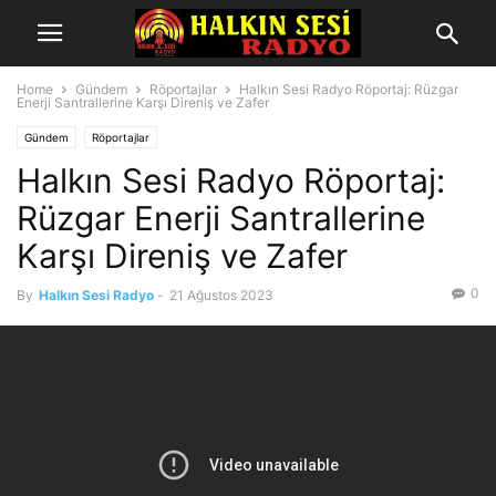
Home
Gündem
Röportajlar
Halkın Sesi Radyo Röportaj: Rüzgar
Enerji Santrallerine Karşı Direniş ve Zafer
Gündem
Röportajlar
Halkın Sesi Radyo Röportaj:
Rüzgar Enerji Santrallerine
Karşı Direniş ve Zafer
0
By
Halkın Sesi Radyo
-
21 Ağustos 2023