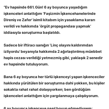
“Ev hapsinde 661. Gün! 6 ay boyunca yaşadığım
işkenceleri anlattığım ‘Faşizmin İşkencehanelerinde
Direniş ve Zafer’ isimli kitabım için yasaklama kararı
verildi ve hakkımda ‘örgüt propagandası yapmak’
iddiasıyla soruşturma başlatıldı.
Sadece bir iftiracı sanığın ‘Linç olayını kaldırımdan
izliyordu’ beyanıyla hakkımda 2 ağırlaştırılmış müebbet
hapis cezası verildiği yetmezmiş gibi, yaklaşık 2 senedir
ev hapsinde tutuluyorum.
Bana 6 ay boyunca her türlü işkenceyi yapan işkenceciler
hakkında yürütülen bir soruşturma dahi yokken, bu kişiler
sokakta rahat rahat dolaşıyorken; ben gördüğüm
işkenceleri anlattığım için yargılanmaya çalışılıyorum.
6 ay boyunca işkenceye nasıl boyun eğmediysem;