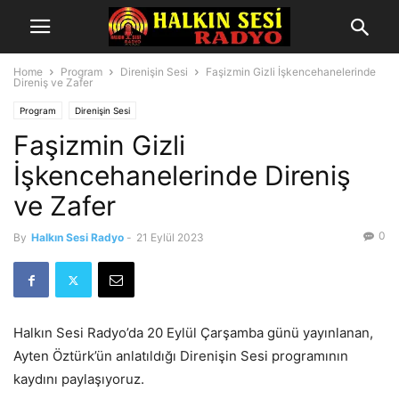
Home
Program
Direnişin Sesi
Faşizmin Gizli İşkencehanelerinde
Direniş ve Zafer
Program
Direnişin Sesi
Faşizmin Gizli
İşkencehanelerinde Direniş
ve Zafer
0
By
Halkın Sesi Radyo
-
21 Eylül 2023
Halkın Sesi Radyo’da 20 Eylül Çarşamba günü yayınlanan,
Ayten Öztürk’ün anlatıldığı Direnişin Sesi programının
kaydını paylaşıyoruz.