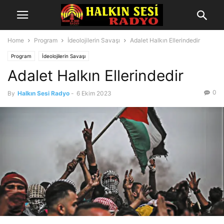
Home
Program
İdeolojilerin Savaşı
Adalet Halkın Ellerindedir
Program
İdeolojilerin Savaşı
Adalet Halkın Ellerindedir
0
By
Halkın Sesi Radyo
-
6 Ekim 2023