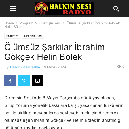
Home
Program
Direnişin Sesi
Ölümsüz Şarkılar İbrahim Gökçek
Helin Bölek
Program
Direnişin Sesi
Ölümsüz Şarkılar İbrahim
Gökçek Helin Bölek
0
By
Halkın Sesi Radyo
-
9 Mayıs 2024
Direnişin Sesi’nde 8 Mayıs Çarşamba günü yayınlanan,
Grup Yorum’a yönelik baskılara karşı, yasaklanan türkülerini
halkla birlikte meydanlarda söyleyebilmek için direnerek
ölümsüzleşen İbrahim Gökçek ve Helin Bölek’in anlatıldığı
bölümün kaydını paylaşıyoruz.