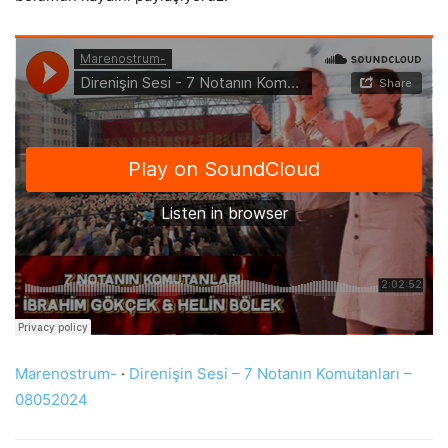
Marenostrum-
·
Direnişin Sesi – 7 Notanın Komutanları –
08052024