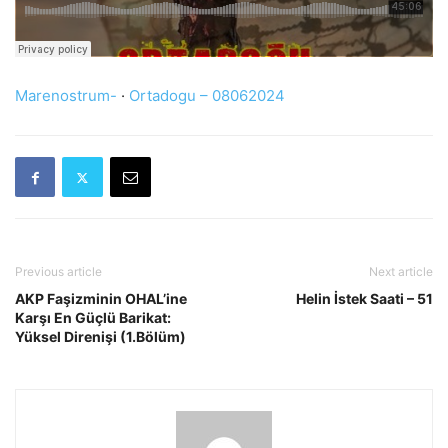
Marenostrum-
·
Ortadogu – 08062024
Previous article
Next article
AKP Faşizminin OHAL’ine
Helin İstek Saati – 51
Karşı En Güçlü Barikat:
Yüksel Direnişi (1.Bölüm)