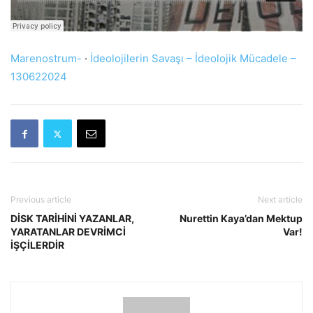
Marenostrum-
·
İdeolojilerin Savaşı – İdeolojik Mücadele –
130622024
Previous article
Next article
DİSK TARİHİNİ YAZANLAR,
Nurettin Kaya’dan Mektup
YARATANLAR DEVRİMCİ
Var!
İŞÇİLERDİR