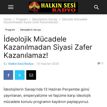
Home
Program
İdeolojilerin Savaşı
İdeolojik Mücadele
Kazanılmadan Siyasi Zafer Kazanılamaz!
Program
İdeolojilerin Savaşı
İdeolojik Mücadele
Kazanılmadan Siyasi Zafer
Kazanılamaz!
0
By
Halkın Sesi Radyo
-
14 Haziran 2024
İdeolojilerin Savaşı’nda 13 Haziran Perşembe günü
yayınlanan, emperyalizme ve faşizme karşı ideolojik
mücadele konulu programın kaydının paylaşıyoruz.