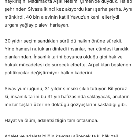
haykırışını Madımak’ta Aşık Nesimi Çimen’de duyduk. Halep
şehrinden Sivas’a ikinci kez akıyordu kanı şerha şerha. Aynı
münkirdi, 40 bin alevinin katili Yavuz’un kanlı elleriydi
urganı yağlayıp alevi harlayan.
30 yıldır seçim sandıkları sürüldü halkın önüne sürekli.
Yine hamasi nutukları dinledi insanlar, her cümlesi tanıdık
olanlarından. İnsanlık tarihi boyunca olduğu gibi hak ve
hukuk mücadelesi de sürecek elbette. Arpalıktan beslenen
politikacılar değiştirmiyor halkın kaderini.
Sivas yumruğunu, 31 yıldır sımsıkı sıkılı tutuyor. Biliyoruz
ki, insanlık tarihi bu 31 yılı hafızasında saklayacak, anaların
mezar taşları üzerine döktüğü gözyaşlarını sakladığı gibi.
Hayat ve ölüm, adaletsizliğin tam ortasında.
Adalet ve adaletsizliğin kavgası sürecek ta ki hâk zail