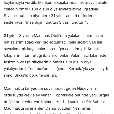
haykırışıyla verdik. Mahkeme kapılarında hak arayan aileler,
celladın ömrü uzun olsun diye adaletsizliğe uğradılar.
Sivas’ı unutalım diyenlere 31 yıldır adalet neferleri
sesleniyor: ”insanlığını unutan Sivas’ı unutur!” .
31 yıldır Sivas’ın Madımak Oteli‘nde yakılan canlarımızın
hafızalarımızdaki yeri hiç soğumadı, hala sıcaktır, sırtları
sıvazlanarak kuşatanlar karanlığın cellatlarıydı. Kutsal
kitaplarının tarif ettiği iblislerdi onlar. Vatanımızı talan eden
faşizmin ve işbirlikçilerinin ömrü uzun olsun diye
yakılıyorlardı Temmuz’un sıcağında. Kerbela’yla aynı acıydı
şimdi Sivas’ın göğüne sarılan.
Madımak’ta bir yudum suya hasret giden Hüseyin’in
ordusuydu alev alev yanan. Toprakkale önünde yağlı urgan
değil kor alevler vardı şimdi. Her biri sanki bir Pir Sultan’dı
Madımak’ta direnenler. Derisi yüzülen Nesimi’nin