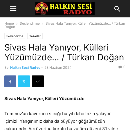
Home
Seslendirme
Sivas Hala Yanıyor, Külleri Yüzümüzde… / Türkan
Doğan
Seslendirme
Yazarlar
Sivas Hala Yanıyor, Külleri
Yüzümüzde… / Türkan Doğan
0
By
Halkın Sesi Radyo
-
28 Haziran 2024
Sivas Hala Yanıyor, Külleri Yüzümüzde
Temmuz’un kavurucu sıcağı bu yıl daha fazla yakıyor
içimizi. Yangınımız daha da büyüyor göğsümüzün
çukurunda. Acı üzerine kurulu bu zulüm düzeni 31 yıldır