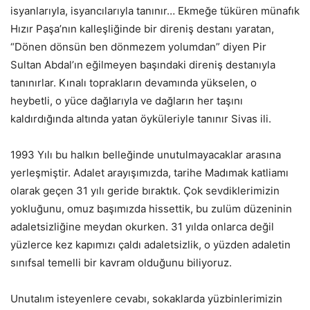
isyanlarıyla, isyancılarıyla tanınır… Ekmeğe tüküren münafık
Hızır Paşa’nın kalleşliğinde bir direniş destanı yaratan,
“Dönen dönsün ben dönmezem yolumdan” diyen Pir
Sultan Abdal’ın eğilmeyen başındaki direniş destanıyla
tanınırlar. Kınalı toprakların devamında yükselen, o
heybetli, o yüce dağlarıyla ve dağların her taşını
kaldırdığında altında yatan öyküleriyle tanınır Sivas ili.
1993 Yılı bu halkın belleğinde unutulmayacaklar arasına
yerleşmiştir. Adalet arayışımızda, tarihe Madımak katliamı
olarak geçen 31 yılı geride bıraktık. Çok sevdiklerimizin
yokluğunu, omuz başımızda hissettik, bu zulüm düzeninin
adaletsizliğine meydan okurken. 31 yılda onlarca değil
yüzlerce kez kapımızı çaldı adaletsizlik, o yüzden adaletin
sınıfsal temelli bir kavram olduğunu biliyoruz.
Unutalım isteyenlere cevabı, sokaklarda yüzbinlerimizin