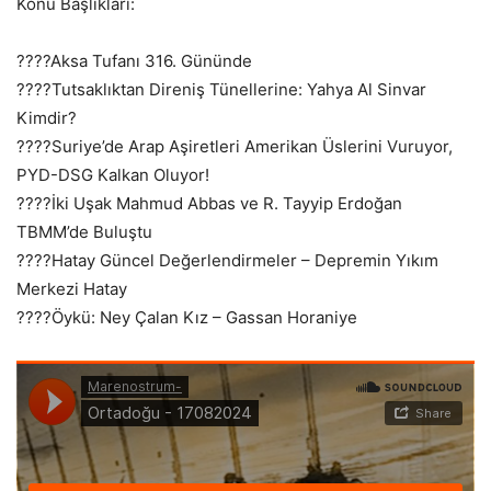
Konu Başlıkları:
????Aksa Tufanı 316. Gününde
????Tutsaklıktan Direniş Tünellerine: Yahya Al Sinvar
Kimdir?
????Suriye’de Arap Aşiretleri Amerikan Üslerini Vuruyor,
PYD-DSG Kalkan Oluyor!
????İki Uşak Mahmud Abbas ve R. Tayyip Erdoğan
TBMM’de Buluştu
????Hatay Güncel Değerlendirmeler – Depremin Yıkım
Merkezi Hatay
????Öykü: Ney Çalan Kız – Gassan Horaniye