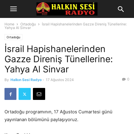
Home
Ortadoğu
İsrail Hapishanelerinden Gazze Direniş Tünellerine:
Yahya Al Sinvar
Ortadoğu
İsrail Hapishanelerinden
Gazze Direniş Tünellerine:
Yahya Al Sinvar
0
By
Halkın Sesi Radyo
-
17 Ağustos 2024
Ortadoğu programının, 17 Ağustos Cumartesi günü
yayınlanan bölümünü paylaşıyoruz.