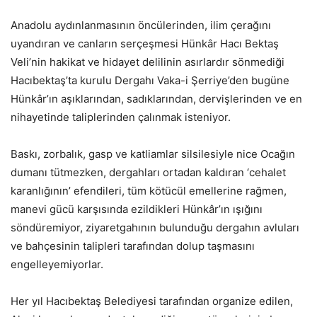
Anadolu aydınlanmasının öncülerinden, ilim çerağını
uyandıran ve canların serçeşmesi Hünkâr Hacı Bektaş
Veli’nin hakikat ve hidayet delilinin asırlardır sönmediği
Hacıbektaş’ta kurulu Dergahı Vaka-i Şerriye’den bugüne
Hünkâr’ın aşıklarından, sadıklarından, dervişlerinden ve en
nihayetinde taliplerinden çalınmak isteniyor.
Baskı, zorbalık, gasp ve katliamlar silsilesiyle nice Ocağın
dumanı tütmezken, dergahları ortadan kaldıran ‘cehalet
karanlığının’ efendileri, tüm kötücül emellerine rağmen,
manevi gücü karşısında ezildikleri Hünkâr’ın ışığını
söndüremiyor, ziyaretgahının bulunduğu dergahın avluları
ve bahçesinin talipleri tarafından dolup taşmasını
engelleyemiyorlar.
Her yıl Hacıbektaş Belediyesi tarafından organize edilen,