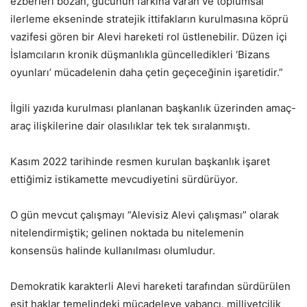
ezberleri bozan, gücünün farkına varan ve toplumsal
ilerleme ekseninde stratejik ittifakların kurulmasına köprü
vazifesi gören bir Alevi hareketi rol üstlenebilir. Düzen içi
İslamcıların kronik düşmanlıkla güncelledikleri ‘Bizans
oyunları’ mücadelenin daha çetin geçeceğinin işaretidir.”
İlgili yazıda kurulması planlanan başkanlık üzerinden amaç-
araç ilişkilerine dair olasılıklar tek tek sıralanmıştı.
Kasım 2022 tarihinde resmen kurulan başkanlık işaret
ettiğimiz istikamette mevcudiyetini sürdürüyor.
O gün mevcut çalışmayı “Alevisiz Alevi çalışması” olarak
nitelendirmiştik; gelinen noktada bu nitelemenin
konsensüs halinde kullanılması olumludur.
Demokratik karakterli Alevi hareketi tarafından sürdürülen
eşit haklar temelindeki mücadeleye yabancı, milliyetçilik