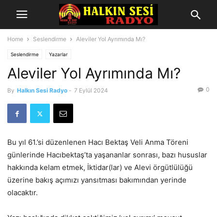
Home
Seslendirme
Aleviler Yol Ayrımında Mı?
Seslendirme
Yazarlar
Aleviler Yol Ayrımında Mı?
0
By
Halkın Sesi Radyo
-
7 Eylül 2024
Bu yıl 61.’si düzenlenen Hacı Bektaş Veli Anma Töreni
günlerinde Hacıbektaş’ta yaşananlar sonrası, bazı hususlar
hakkında kelam etmek, İktidar(lar) ve Alevi örgütlülüğü
üzerine bakış açımızı yansıtması bakımından yerinde
olacaktır.