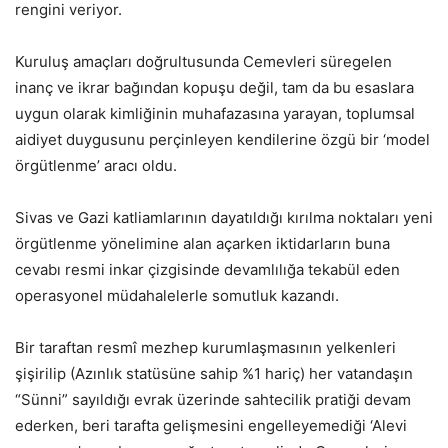
rengini veriyor.
Kuruluş amaçları doğrultusunda Cemevleri süregelen
inanç ve ikrar bağından kopuşu değil, tam da bu esaslara
uygun olarak kimliğinin muhafazasına yarayan, toplumsal
aidiyet duygusunu perçinleyen kendilerine özgü bir ‘model
örgütlenme’ aracı oldu.
Sivas ve Gazi katliamlarının dayatıldığı kırılma noktaları yeni
örgütlenme yönelimine alan açarken iktidarların buna
cevabı resmi inkar çizgisinde devamlılığa tekabül eden
operasyonel müdahalelerle somutluk kazandı.
Bir taraftan resmî mezhep kurumlaşmasının yelkenleri
şişirilip (Azınlık statüsüne sahip %1 hariç) her vatandaşın
“Sünni” sayıldığı evrak üzerinde sahtecilik pratiği devam
ederken, beri tarafta gelişmesini engelleyemediği ‘Alevi