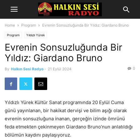
Home
Program
Evrenin Sonsuzluğunda Bir Yıldız: Giardano Bruno
Program
Yıldızlı Yürek
Evrenin Sonsuzluğunda Bir
Yıldız: Giardano Bruno
0
By
Halkın Sesi Radyo
-
21 Eylül 2024
Yıldızlı Yürek Kültür Sanat programında 20 Eylül Cuma
günü yayınlanan, bir hakikat dervişi ve bilim aşığı olarak
evrenin sonsuzluğuna inanan, gerçeğin izinde ömrünü
feda etmekten çekinmeyen Giardano Bruno’nun anlatıldığı
bölümün kaydını paylaşıyoruz.