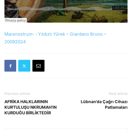
Marenostrum-
·
Yıldızlı Yürek – Giardano Bruno –
20092024
Previous article
Next article
AFRİKA HALKLARININ
Lübnan’da Çağrı Cihazı
KURTULUŞU NKRUMAH’IN
Patlamaları
KURDUĞU BİRLİKTEDİR