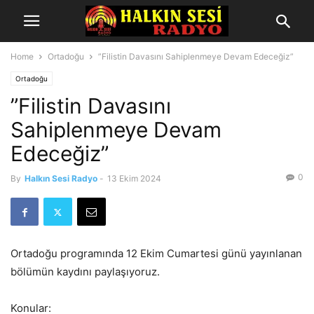
Home
Ortadoğu
”Filistin Davasını Sahiplenmeye Devam Edeceğiz”
Ortadoğu
”Filistin Davasını
Sahiplenmeye Devam
Edeceğiz”
0
By
Halkın Sesi Radyo
-
13 Ekim 2024
Ortadoğu programında 12 Ekim Cumartesi günü yayınlanan
bölümün kaydını paylaşıyoruz.
Konular: