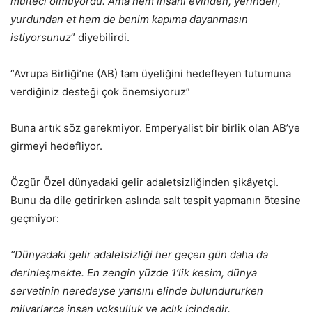
mülteci olmuyordu. Ama hem insanı evinden, yerinden,
yurdundan et hem de benim kapıma dayanmasın
istiyorsunuz
” diyebilirdi.
“Avrupa Birliği’ne (AB) tam üyeliğini hedefleyen tutumuna
verdiğiniz desteği çok önemsiyoruz”
Buna artık söz gerekmiyor. Emperyalist bir birlik olan AB’ye
girmeyi hedefliyor.
Özgür Özel dünyadaki gelir adaletsizliğinden şikâyetçi.
Bunu da dile getirirken aslında salt tespit yapmanın ötesine
geçmiyor:
‘’Dünyadaki gelir adaletsizliği her geçen gün daha da
derinleşmekte. En zengin yüzde 1’lik kesim, dünya
servetinin neredeyse yarısını elinde bulundururken
milyarlarca insan yoksulluk ve açlık içindedir.