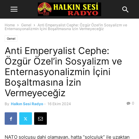
Home
Genel
Anti Emperyalist Cephe: Özgür Özel’in Sosyalizm ve
Enternasyonalizmin İçini Boşaltmasına İzin Vermeyeceğiz
Genel
Anti Emperyalist Cephe:
Özgür Özel’in Sosyalizm ve
Enternasyonalizmin İçini
Boşaltmasına İzin
Vermeyeceğiz
0
By
Halkın Sesi Radyo
-
16 Ekim 2024
NATO solcusu dahi olamayan, hatta “solculuk” ile uzaktan