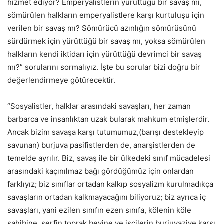
hizmet ediyor? Emperyalistlerin yürüttüğü bir savaş mı,
sömürülen halkların emperyalistlere karşı kurtuluşu için
verilen bir savaş mı? Sömürücü azınlığın sömürüsünü
sürdürmek için yürüttüğü bir savaş mı, yoksa sömürülen
halkların kendi iktidarı için yürüttüğü devrimci bir savaş
mı?” sorularını sormalıyız. İşte bu sorular bizi doğru bir
değerlendirmeye götürecektir.
“Sosyalistler, halklar arasındaki savaşları, her zaman
barbarca ve insanlıktan uzak bularak mahkum etmişlerdir.
Ancak bizim savaşa karşı tutumumuz,(barışı destekleyip
savunan) burjuva pasifistlerden de, anarşistlerden de
temelde ayrılır. Biz, savaş ile bir ülkedeki sınıf mücadelesi
arasındaki kaçınılmaz bağı gördüğümüz için onlardan
farklıyız; biz sınıflar ortadan kalkıp sosyalizm kurulmadıkça
savaşların ortadan kalkmayacağını biliyoruz; biz ayrıca iç
savaşları, yani ezilen sınıfın ezen sınıfa, kölenin köle
sahibine, serfin toprak beyine ve işçilerin burjuvaziye karşı