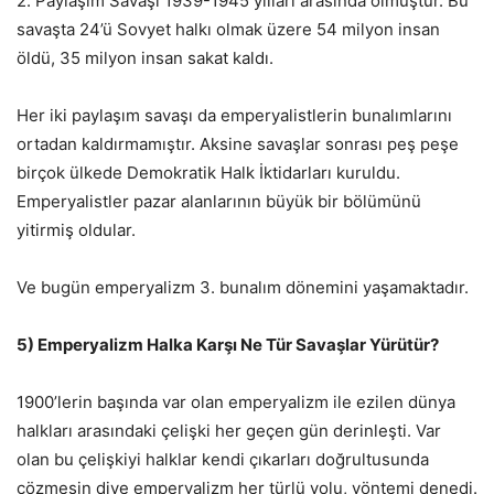
2. Paylaşım Savaşı 1939-1945 yılları arasında olmuştur. Bu
savaşta 24’ü Sovyet halkı olmak üzere 54 milyon insan
öldü, 35 milyon insan sakat kaldı.
Her iki paylaşım savaşı da emperyalistlerin bunalımlarını
ortadan kaldırmamıştır. Aksine savaşlar sonrası peş peşe
birçok ülkede Demokratik Halk İktidarları kuruldu.
Emperyalistler pazar alanlarının büyük bir bölümünü
yitirmiş oldular.
Ve bugün emperyalizm 3. bunalım dönemini yaşamaktadır.
5) Emperyalizm Halka Karşı Ne Tür Savaşlar Yürütür?
1900’lerin başında var olan emperyalizm ile ezilen dünya
halkları arasındaki çelişki her geçen gün derinleşti. Var
olan bu çelişkiyi halklar kendi çıkarları doğrultusunda
çözmesin diye emperyalizm her türlü yolu, yöntemi denedi.