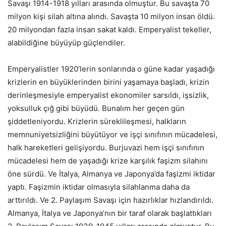
Savaşı 1914-1918 yılları arasında olmuştur. Bu savaşta 70
milyon kişi silah altına alındı. Savaşta 10 milyon insan öldü.
20 milyondan fazla insan sakat kaldı. Emperyalist tekeller,
alabildiğine büyüyüp güçlendiler.
Emperyalistler 1920’lerin sonlarında o güne kadar yaşadığı
krizlerin en büyüklerinden birini yaşamaya başladı, krizin
derinleşmesiyle emperyalist ekonomiler sarsıldı, işsizlik,
yoksulluk çığ gibi büyüdü. Bunalım her geçen gün
şiddetleniyordu. Krizlerin süreklileşmesi, halkların
memnuniyetsizliğini büyütüyor ve işçi sınıfının mücadelesi,
halk hareketleri gelişiyordu. Burjuvazi hem işçi sınıfının
mücadelesi hem de yaşadığı krize karşılık faşizm silahını
öne sürdü. Ve İtalya, Almanya ve Japonya’da faşizmi iktidar
yaptı. Faşizmin iktidar olmasıyla silahlanma daha da
arttırıldı. Ve 2. Paylaşım Savaşı için hazırlıklar hızlandırıldı.
Almanya, İtalya ve Japonya’nın bir taraf olarak başlattıkları