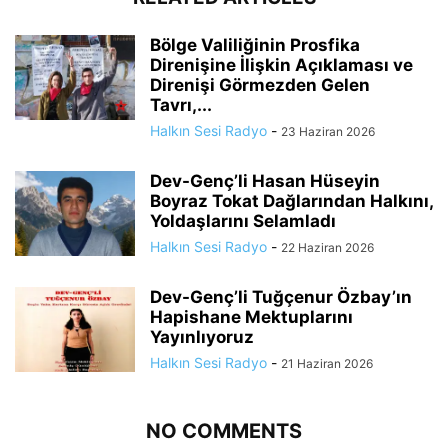
Bölge Valiliğinin Prosfika
Direnişine İlişkin Açıklaması ve
Direnişi Görmezden Gelen
Tavrı,...
Halkın Sesi Radyo
-
23 Haziran 2026
Dev-Genç’li Hasan Hüseyin
Boyraz Tokat Dağlarından Halkını,
Yoldaşlarını Selamladı
Halkın Sesi Radyo
-
22 Haziran 2026
Dev-Genç’li Tuğçenur Özbay’ın
Hapishane Mektuplarını
Yayınlıyoruz
Halkın Sesi Radyo
-
21 Haziran 2026
NO COMMENTS