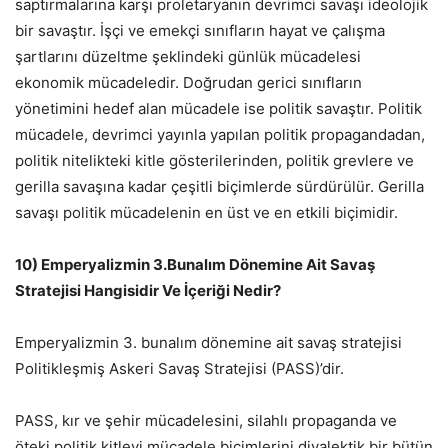
saptırmalarına karşı proletaryanın devrimci savaşı ideolojik
bir savaştır. İşçi ve emekçi sınıfların hayat ve çalışma
şartlarını düzeltme şeklindeki günlük mücadelesi
ekonomik mücadeledir. Doğrudan gerici sınıfların
yönetimini hedef alan mücadele ise politik savaştır. Politik
mücadele, devrimci yayınla yapılan politik propagandadan,
politik nitelikteki kitle gösterilerinden, politik grevlere ve
gerilla savaşına kadar çeşitli biçimlerde sürdürülür. Gerilla
savaşı politik mücadelenin en üst ve en etkili biçimidir.
10) Emperyalizmin 3.Bunalım Dönemine Ait Savaş
Stratejisi Hangisidir Ve İçeriği Nedir?
Emperyalizmin 3. bunalım dönemine ait savaş stratejisi
Politikleşmiş Askeri Savaş Stratejisi (PASS)’dir.
PASS, kır ve şehir mücadelesini, silahlı propaganda ve
öteki politik kitlevi mücadele biçimlerini diyalektik bir bütün