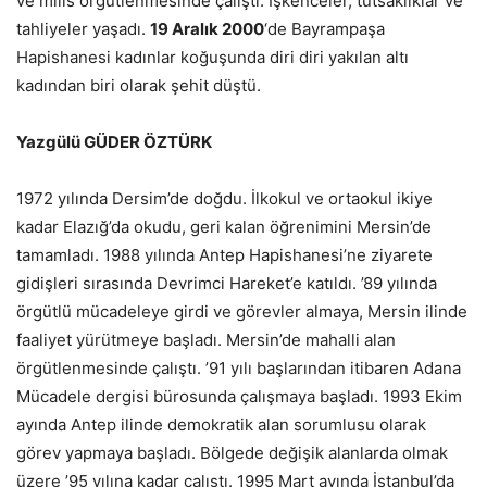
ve milis örgütlenmesinde çalıştı. İşkenceler, tutsaklıklar ve
tahliyeler yaşadı.
19 Aralık 2000
‘de Bayrampaşa
Hapishanesi kadınlar koğuşunda diri diri yakılan altı
kadından biri olarak şehit düştü.
Yazgülü GÜDER ÖZTÜRK
1972 yılında Dersim’de doğdu. İlkokul ve ortaokul ikiye
kadar Elazığ’da okudu, geri kalan öğrenimini Mersin’de
tamamladı. 1988 yılında Antep Hapishanesi’ne ziyarete
gidişleri sırasında Devrimci Hareket’e katıldı. ’89 yılında
örgütlü mücadeleye girdi ve görevler almaya, Mersin ilinde
faaliyet yürütmeye başladı. Mersin’de mahalli alan
örgütlenmesinde çalıştı. ’91 yılı başlarından itibaren Adana
Mücadele dergisi bürosunda çalışmaya başladı. 1993 Ekim
ayında Antep ilinde demokratik alan sorumlusu olarak
görev yapmaya başladı. Bölgede değişik alanlarda olmak
üzere ’95 yılına kadar çalıştı. 1995 Mart ayında İstanbul’da