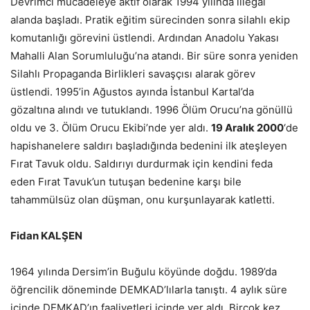
Devrimci mücadeleye aktif olarak 1994 yılında illegal
alanda başladı. Pratik eğitim sürecinden sonra silahlı ekip
komutanlığı görevini üstlendi. Ardından Anadolu Yakası
Mahalli Alan Sorumluluğu’na atandı. Bir süre sonra yeniden
Silahlı Propaganda Birlikleri savaşçısı alarak görev
üstlendi. 1995’in Ağustos ayında İstanbul Kartal’da
gözaltına alındı ve tutuklandı. 1996 Ölüm Orucu’na gönüllü
oldu ve 3. Ölüm Orucu Ekibi’nde yer aldı.
19 Aralık 2000
‘de
hapishanelere saldırı başladığında bedenini ilk ateşleyen
Fırat Tavuk oldu. Saldırıyı durdurmak için kendini feda
eden Fırat Tavuk’un tutuşan bedenine karşı bile
tahammülsüz olan düşman, onu kurşunlayarak katletti.
Fidan KALŞEN
1964 yılında Dersim’in Buğulu köyünde doğdu. 1989’da
öğrencilik döneminde DEMKAD’lılarla tanıştı. 4 aylık süre
içinde DEMKAD’ın faaliyetleri içinde yer aldı. Birçok kez