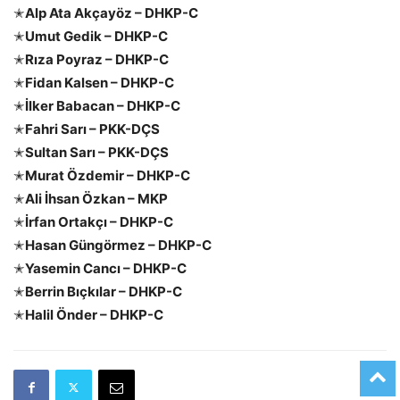
✭
Alp Ata Akçayöz – DHKP-C
✭
Umut Gedik – DHKP-C
✭
Rıza Poyraz – DHKP-C
✭
Fidan Kalsen – DHKP-C
✭
İlker Babacan – DHKP-C
✭
Fahri Sarı – PKK-DÇS
✭
Sultan Sarı – PKK-DÇS
✭
Murat Özdemir – DHKP-C
✭
Ali İhsan Özkan – MKP
✭
İrfan Ortakçı – DHKP-C
✭
Hasan Güngörmez – DHKP-C
✭
Yasemin Cancı – DHKP-C
✭
Berrin Bıçkılar – DHKP-C
✭
Halil Önder – DHKP-C