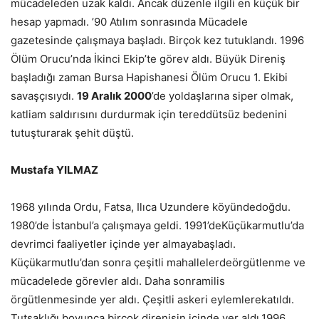
mücadeleden uzak kaldı. Ancak düzenle ilgili en küçük bir
hesap yapmadı. ’90 Atılım sonrasında Mücadele
gazetesinde çalışmaya başladı. Birçok kez tutuklandı. 1996
Ölüm Orucu’nda İkinci Ekip’te görev aldı. Büyük Direniş
başladığı zaman Bursa Hapishanesi Ölüm Orucu 1. Ekibi
savaşçısıydı.
19 Aralık 2000
’de yoldaşlarına siper olmak,
katliam saldırısını durdurmak için tereddütsüz bedenini
tutuşturarak şehit düştü.
Mustafa YILMAZ
1968 yılında Ordu, Fatsa, Ilıca Uzundere köyündedoğdu.
1980’de İstanbul’a çalışmaya geldi. 1991’deKüçükarmutlu’da
devrimci faaliyetler içinde yer almayabaşladı.
Küçükarmutlu’dan sonra çeşitli mahallelerdeörgütlenme ve
mücadelede görevler aldı. Daha sonramilis
örgütlenmesinde yer aldı. Çeşitli askeri eylemlerekatıldı.
Tutsaklığı boyunca birçok direnişin içinde yer aldı.1996