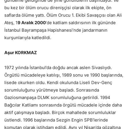
gündeme geldiğinde de yine gönüllülerin başındaydı. Ve
bu kez bir ölüm orucu direnişçisi olarak ilk ekipte, ön
saflarda ölüme yattı. Ölüm Orucu 1. Ekibi Savaşçısı olan Ali
Ateş, 1
9 Aralık 2000
‘de katliam saldırısının ilk gününde
İstanbul Bayrampaşa Hapishanesi’nde jandarmanın
kurşunlarıyla katledildi.
Aşur KORKMAZ
1972 yılında İstanbul’da doğdu ancak aslen Sivaslıydı.
Örgütlü mücadeleye katılışı, 1989 sonu ve 1990 başlarında,
lisede okurken oldu. Kendi okulunda Liseli Dev-Genç
sorumluluğunu yürütmeye başladı. Sonrasında
Gaziosmanpaşa DLMK sorumluluğuna getirildi. 1994
Bağcılar Katliamı sonrasında örgütü mücadele içinde daha
aktif çalışmaya başladı. Birçok mahallede sorumluluklar
üstlendi. 1996 başlarında Sezgin Engin SPB’lerinde
komutan olarak istihdam edildi. Aynı yıl Nisan’da gözaltına