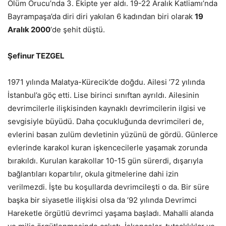
Ölüm Orucu’nda 3. Ekipte yer aldı. 19-22 Aralık Katliamı’nda
Bayrampaşa’da diri diri yakılan 6 kadından biri olarak
19
Aralık 2000
‘de şehit düştü.
Şefinur TEZGEL
1971 yılında Malatya-Kürecik’de doğdu. Ailesi ’72 yılında
İstanbul’a göç etti. Lise birinci sınıftan ayrıldı. Ailesinin
devrimcilerle ilişkisinden kaynaklı devrimcilerin ilgisi ve
sevgisiyle büyüdü. Daha çocukluğunda devrimcileri de,
evlerini basan zulüm devletinin yüzünü de gördü. Günlerce
evlerinde karakol kuran işkencecilerle yaşamak zorunda
bırakıldı. Kurulan karakollar 10-15 gün sürerdi, dışarıyla
bağlantıları kopartılır, okula gitmelerine dahi izin
verilmezdi. İşte bu koşullarda devrimcileşti o da. Bir süre
başka bir siyasetle ilişkisi olsa da ’92 yılında Devrimci
Hareketle örgütlü devrimci yaşama başladı. Mahalli alanda