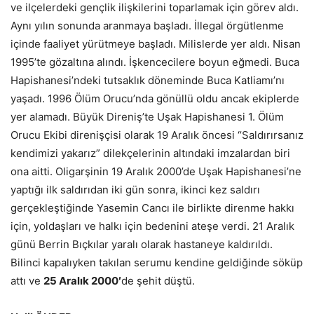
ve ilçelerdeki gençlik ilişkilerini toparlamak için görev aldı.
Aynı yılın sonunda aranmaya başladı. İllegal örgütlenme
içinde faaliyet yürütmeye başladı. Milislerde yer aldı. Nisan
1995’te gözaltına alındı. İşkencecilere boyun eğmedi. Buca
Hapishanesi’ndeki tutsaklık döneminde Buca Katliamı’nı
yaşadı. 1996 Ölüm Orucu’nda gönüllü oldu ancak ekiplerde
yer alamadı. Büyük Direniş’te Uşak Hapishanesi 1. Ölüm
Orucu Ekibi direnişçisi olarak 19 Aralık öncesi “Saldırırsanız
kendimizi yakarız” dilekçelerinin altındaki imzalardan biri
ona aitti. Oligarşinin 19 Aralık 2000’de Uşak Hapishanesi’ne
yaptığı ilk saldırıdan iki gün sonra, ikinci kez saldırı
gerçekleştiğinde Yasemin Cancı ile birlikte direnme hakkı
için, yoldaşları ve halkı için bedenini ateşe verdi. 21 Aralık
günü Berrin Bıçkılar yaralı olarak hastaneye kaldırıldı.
Bilinci kapalıyken takılan serumu kendine geldiğinde söküp
attı ve
25 Aralık 2000′
de şehit düştü.