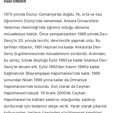
Halil ÖNDER
1970 yılında Düziçi-Osmaniye’de doğdu. İlk, orta ve lise
öğrenimini Düziçi’nde tamamladı. Ankara Üniversitesi
Veteriner Hekimliği’nde öğrenci olduğu döneme
mücadeleye katıldı. Önce sempatizanken 1989 yılında Dev-
Genç’in 20. yılında tercihi, devrimcilik yapmak oldu. Bu
tarihten itibaren, 1991 Haziran’ına kadar Ankara’da Dev-
Genç örgütlenmesinde mücadelesini sürdürdü. Ardından,
bu süreç, tutsak düştüğü Eylül 1992’ye kadar İstanbul Dev-
Genç’te devam etti. Eylül 1992’den Kasım 1995’e kadar
Sağmalcılar (Bayrampaşa) Hapishanesi’nde kaldı. 1995
sonundan Nisan 1999 yılına kadar da Ümraniye
Hapishanesi’nde bulundu. Son olarak da Ceyhan
Hapishanesi’ndeydi. 19 Aralık 2000’de Ceyhan
Hapishanesi’ne katliam saldırısı olduğunda, saldırıyı
durdurmak için bedenini ateşe verdi. Yaralı olarak çıkarıldı
koğuşundan, taşların üzerinden sürüklenerek kemikleri