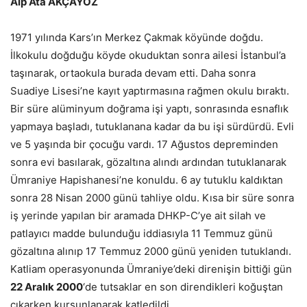
Alp Ata AKÇAYÖZ
1971 yılında Kars’ın Merkez Çakmak köyünde doğdu.
İlkokulu doğduğu köyde okuduktan sonra ailesi İstanbul’a
taşınarak, ortaokula burada devam etti. Daha sonra
Suadiye Lisesi’ne kayıt yaptırmasına rağmen okulu bıraktı.
Bir süre alüminyum doğrama işi yaptı, sonrasında esnaflık
yapmaya başladı, tutuklanana kadar da bu işi sürdürdü. Evli
ve 5 yaşında bir çocuğu vardı. 17 Ağustos depreminden
sonra evi basılarak, gözaltına alındı ardından tutuklanarak
Ümraniye Hapishanesi’ne konuldu. 6 ay tutuklu kaldıktan
sonra 28 Nisan 2000 günü tahliye oldu. Kısa bir süre sonra
iş yerinde yapılan bir aramada DHKP-C’ye ait silah ve
patlayıcı madde bulunduğu iddiasıyla 11 Temmuz günü
gözaltına alınıp 17 Temmuz 2000 günü yeniden tutuklandı.
Katliam operasyonunda Ümraniye’deki direnişin bittiği gün
22 Aralık 2000
‘de tutsaklar en son direndikleri koğuştan
çıkarken kurşunlanarak katledildi.