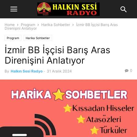
Home
Program
Harika Sohbetler
İzmir BB İşçisi Barış Aras
Direnişini Anlatıyor
Program
Harika Sohbetler
İzmir BB İşçisi Barış Aras
Direnişini Anlatıyor
0
By
Halkın Sesi Radyo
-
31 Aralık 2024