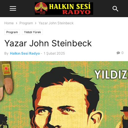
Home
Program
Yazar John Steinbeck
Program
Yıldızlı Yürek
Yazar John Steinbeck
0
By
Halkın Sesi Radyo
-
1 Şubat 2025