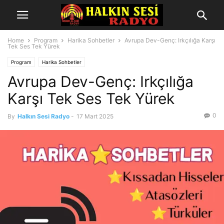
Home
Program
Harika Sohbetler
Avrupa Dev-Genç: Irkçılığa Karşı
Tek Ses Tek Yürek
Program
Harika Sohbetler
Avrupa Dev-Genç: Irkçılığa
Karşı Tek Ses Tek Yürek
0
By
Halkın Sesi Radyo
-
17 Mart 2025