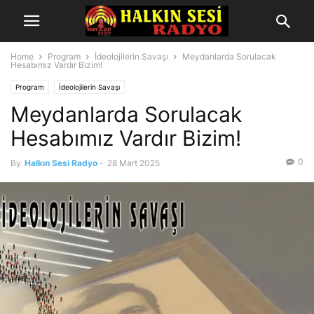
Home
Program
İdeolojilerin Savaşı
Meydanlarda Sorulacak
Hesabımız Vardır Bizim!
Program
İdeolojilerin Savaşı
Meydanlarda Sorulacak
Hesabımız Vardır Bizim!
0
By
Halkın Sesi Radyo
-
28 Mart 2025