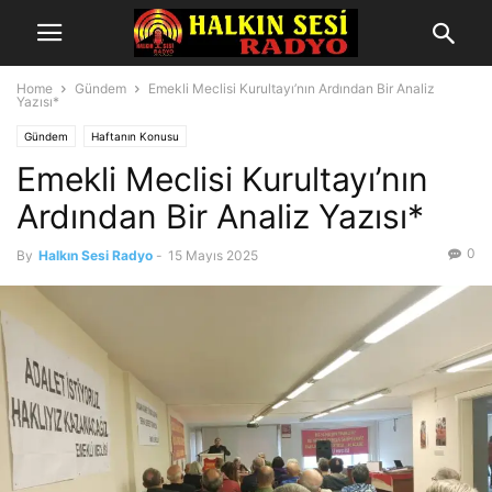
Home
Gündem
Emekli Meclisi Kurultayı’nın Ardından Bir Analiz
Yazısı*
Gündem
Haftanın Konusu
Emekli Meclisi Kurultayı’nın
Ardından Bir Analiz Yazısı*
0
By
Halkın Sesi Radyo
-
15 Mayıs 2025