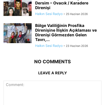
Dersim – Ovacık / Karadere
Direnişi
Halkın Sesi Radyo
-
25 Haziran 2026
Bölge Valiliğinin Prosfika
Direnişine İlişkin Açıklaması ve
Direnişi Görmezden Gelen
Tavrı,...
Halkın Sesi Radyo
-
23 Haziran 2026
NO COMMENTS
LEAVE A REPLY