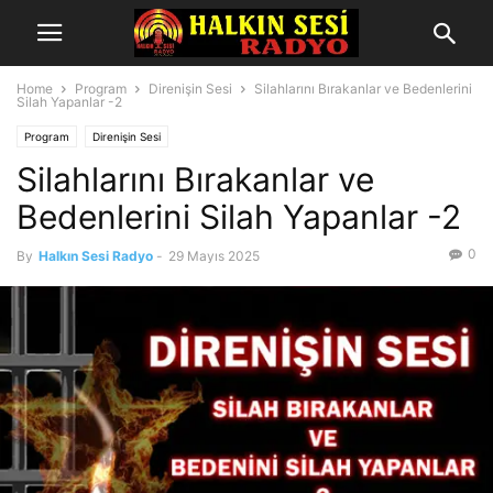
Home
Program
Direnişin Sesi
Silahlarını Bırakanlar ve Bedenlerini
Silah Yapanlar -2
Program
Direnişin Sesi
Silahlarını Bırakanlar ve
Bedenlerini Silah Yapanlar -2
0
By
Halkın Sesi Radyo
-
29 Mayıs 2025