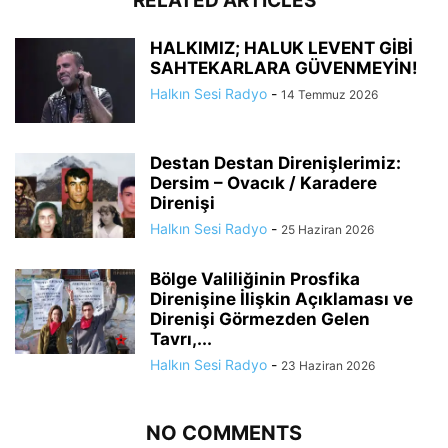
RELATED ARTICLES
HALKIMIZ; HALUK LEVENT GİBİ
SAHTEKARLARA GÜVENMEYİN!
Halkın Sesi Radyo
-
14 Temmuz 2026
Destan Destan Direnişlerimiz:
Dersim – Ovacık / Karadere
Direnişi
Halkın Sesi Radyo
-
25 Haziran 2026
Bölge Valiliğinin Prosfika
Direnişine İlişkin Açıklaması ve
Direnişi Görmezden Gelen
Tavrı,...
Halkın Sesi Radyo
-
23 Haziran 2026
NO COMMENTS