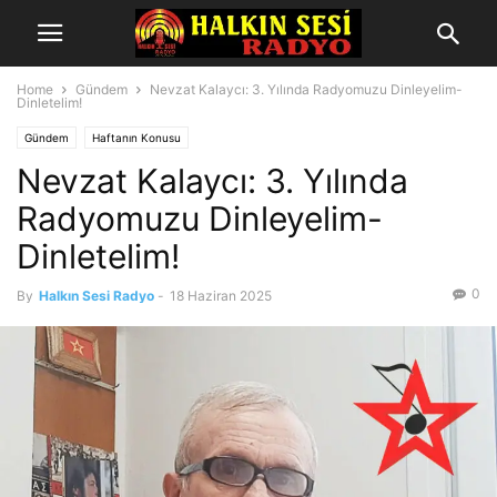
Home
Gündem
Nevzat Kalaycı: 3. Yılında Radyomuzu Dinleyelim-
Dinletelim!
Gündem
Haftanın Konusu
Nevzat Kalaycı: 3. Yılında
Radyomuzu Dinleyelim-
Dinletelim!
0
By
Halkın Sesi Radyo
-
18 Haziran 2025