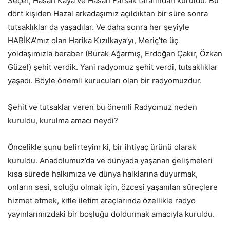
Seçer, Hasan Kaya ve Hasan Farsak tarafından kuruldu. Bu
dört kişiden Hazal arkadaşımız açıldıktan bir süre sonra
tutsaklıklar da yaşadılar. Ve daha sonra her şeyiyle
HARİKA’mız olan Harika Kızılkaya’yı, Meriç’te üç
yoldaşımızla beraber (Burak Ağarmış, Erdoğan Çakır, Özkan
Güzel) şehit verdik. Yani radyomuz şehit verdi, tutsaklıklar
yaşadı. Böyle önemli kurucuları olan bir radyomuzdur.
Şehit ve tutsaklar veren bu önemli Radyomuz neden
kuruldu, kurulma amacı neydi?
Öncelikle şunu belirteyim ki, bir ihtiyaç ürünü olarak
kuruldu. Anadolumuz’da ve dünyada yaşanan gelişmeleri
kısa sürede halkımıza ve dünya halklarına duyurmak,
onların sesi, soluğu olmak için, özcesi yaşanılan süreçlere
hizmet etmek, kitle iletim araçlarında özellikle radyo
yayınlarımızdaki bir boşluğu doldurmak amacıyla kuruldu.