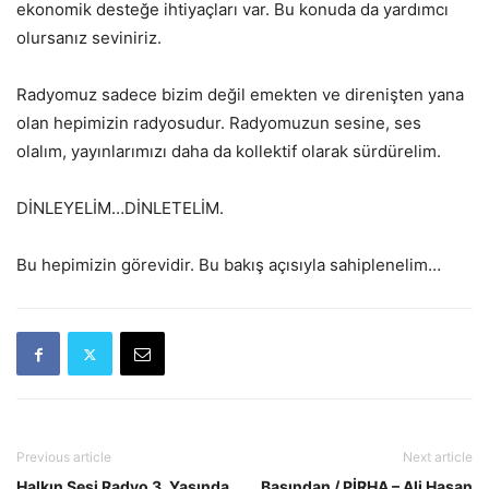
ekonomik desteğe ihtiyaçları var. Bu konuda da yardımcı
olursanız seviniriz.
Radyomuz sadece bizim değil emekten ve direnişten yana
olan hepimizin radyosudur. Radyomuzun sesine, ses
olalım, yayınlarımızı daha da kollektif olarak sürdürelim.
DİNLEYELİM…DİNLETELİM.
Bu hepimizin görevidir. Bu bakış açısıyla sahiplenelim…
Previous article
Next article
Halkın Sesi Radyo 3. Yaşında
Basından / PİRHA – Ali Hasan