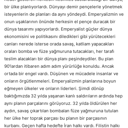
bir ülke planlıyorlardı. Dünyayı demir pençelerle yönetmek
isteyenlerin de planları da aynı yöndeydi. Emperyalizmin ve
onun uşaklarının önünde herkesin el pençe duracak bir
dünya tasarımı yapıyorlardı. Emperyalist güçler dünya
ekonomisini ve politikasını diledikleri gibi yürütecekleri
canları nerede isterse orada savaş, katliam yapacakları
oraları bomba ve füze yağmuruna tutacakları, her tarafı
teslim alacakları bir dünya planı peşindeydiler. Bu plan
90’lardan itibaren adım adım yürürlüğe konuldu. Ancak
ortada bir engel vardı. Düşünen ve mücadele insanlar ve
onların örgütlenmeleri. Emperyalizmin planlarına boyun
eğmeyen ülkeler ve onların liderleri. Şimdi dönüp
baktığımızda 32 yılda yaşanan kanlı saldırıların ardında hep
aynı planın parçalarını görüyoruz. 32 yılda öldürülen her
aydın, savaş çıkartılan bombalan füze yağmuruna tutulan
her ülke her toprak parçası bu planın bir parçasının
kurbanı. Geçen hafta hedefte İran halkı vardı. Filistin halkı