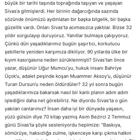
büyük bir tarihi taşında toprağında taşıyan ve yaşayan
Sivas’a gitmişlerdi. Her birinin dağarcığında sazında
sözünde önümüzü aydınlatan bir başka bilgelik, bir başka
güzellik vardı. Onları Sivas’ta acımasızca yaktılar. Bizse 32
yıldır sorgulayıp duruyoruz. Yanıtlar bulmaya çalışıyoruz.
Çünkü dün yaşadıklarımız bugün şaşırtıcı, korkutucu
şekillerle yeniden karşımıza dikiliyor. 90 yıllarda ülke bir
kıyım kasırgasına neden sürüklenmişti? Sivas’tan önce
yazar, düşünür Uğur Mumcu’yu, hukuk insanı Bahriye
Üçok’u, adalet peşinde koşan Muammer Aksoy’u, düşünür
Turan Dursun’u neden öldürdüler? 32 yıl sonra bugün
yaşadıklarımıza bakarsak nasıl bir kanlı planın adım adım
işlediğini daha net görebiliriz. Ne diyordu Sivas’ta o gün
yakılan canlarımız? İnsan daha iyi bir dünyada yaşasın,
yüzü gülsün diye 70 kitap yazmış Asım Bezirci 2 Temmuz
günü Sivas’ta şöyle sesleniyordu hepimize: “Baskıya,
sömürüye, haksızlığa zulme, işkenceye karşı çıkma halkın