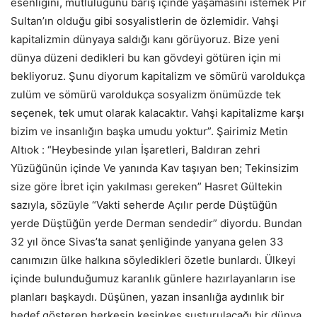
esenliğini, mutluluğunu barış içinde yaşamasını istemek Pir
Sultan’ın olduğu gibi sosyalistlerin de özlemidir. Vahşi
kapitalizmin dünyaya saldığı kanı görüyoruz. Bize yeni
dünya düzeni dedikleri bu kan gövdeyi götüren için mi
bekliyoruz. Şunu diyorum kapitalizm ve sömürü varoldukça
zulüm ve sömürü varoldukça sosyalizm önümüzde tek
seçenek, tek umut olarak kalacaktır. Vahşi kapitalizme karşı
bizim ve insanlığın başka umudu yoktur”. Şairimiz Metin
Altıok : “Heybesinde yılan İşaretleri, Baldıran zehri
Yüzüğünün içinde Ve yanında Kav taşıyan ben; Tekinsizim
size göre İbret için yakılması gereken” Hasret Gültekin
sazıyla, sözüyle “Vakti seherde Açılır perde Düştüğün
yerde Düştüğün yerde Derman sendedir” diyordu. Bundan
32 yıl önce Sivas’ta sanat şenliğinde yanyana gelen 33
canımızın ülke halkına söyledikleri özetle bunlardı. Ülkeyi
içinde bulunduğumuz karanlık günlere hazırlayanların ise
planları başkaydı. Düşünen, yazan insanlığa aydınlık bir
hedef gösteren herkesin kesinkes susturulacağı bir dünya,