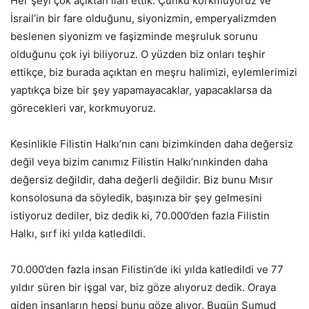
Her şeyi çok açıktan ilan ettik. Çünkü korkmuyoruz ve
İsrail’in bir fare olduğunu, siyonizmin, emperyalizmden
beslenen siyonizm ve faşizminde meşruluk sorunu
olduğunu çok iyi biliyoruz. O yüzden biz onları teşhir
ettikçe, biz burada açıktan en meşru halimizi, eylemlerimizi
yaptıkça bize bir şey yapamayacaklar, yapacaklarsa da
görecekleri var, korkmuyoruz.
Kesinlikle Filistin Halkı’nın canı bizimkinden daha değersiz
değil veya bizim canımız Filistin Halkı’nınkinden daha
değersiz değildir, daha değerli değildir. Biz bunu Mısır
konsolosuna da söyledik, başınıza bir şey gelmesini
istiyoruz dediler, biz dedik ki, 70.000’den fazla Filistin
Halkı, sırf iki yılda katledildi.
70.000’den fazla insan Filistin’de iki yılda katledildi ve 77
yıldır süren bir işgal var, biz göze alıyoruz dedik. Oraya
giden insanların hepsi bunu göze alıyor. Bugün Sumud