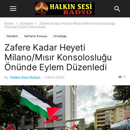
Home
Gündem
Zafere Kadar Heyeti Milano/Mısır Konsolosluğu
Önünde Eylem Düzenledi
Gündem
Haftanın Konusu
Ortadoğu
Zafere Kadar Heyeti
Milano/Mısır Konsolosluğu
Önünde Eylem Düzenledi
0
By
Halkın Sesi Radyo
-
2 Ekim 2025