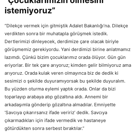
“Çocuklarımızın ölmesini
istemiyoruz”
“Dilekçe vermek için gitmiştik Adalet Bakanlığı’na. Dilekçe
verdikten sonra bir muhatapla görüşmek istedik.
Dertlerimizi dinleyecek, derdimize çare olacak biriyle
görüşmemiz gerekiyordu. Yani derdimizi birine anlatmamız
lazımdı. Çünkü bizim çocuklarımız orada ölüyor. Gün gün
eriyorlar. Bir tek çare arıyoruz; kimden gelir bilmiyoruz ama
arıyoruz. Orada kulak veren olmayınca biz de dedik ki
sesimizi o şekilde duyuramıyorsak bu şekilde duyuralım.
Bu yüzden oturma eylemi yaptık orada. Onlar da bizi
toparlayıp arabaya atıp gözaltına aldı. Annemi bir
arkadaşımla gönderip gözaltına almadılar. Emniyette
‘Savcıya çıkarırsanız ifade veririz’ dedik. Savcıya
çıkarmadıkları için ifade vermedik ve hastaneye
götürdükten sonra serbest bıraktılar.”