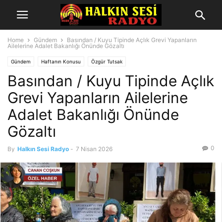
Home
Gündem
Basından / Kuyu Tipinde Açlık Grevi Yapanların
Ailelerine Adalet Bakanlığı Önünde Gözaltı
Gündem
Haftanın Konusu
Özgür Tutsak
Basından / Kuyu Tipinde Açlık
Grevi Yapanların Ailelerine
Adalet Bakanlığı Önünde
Gözaltı
0
By
Halkın Sesi Radyo
-
7 Nisan 2026