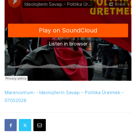
Marenostrum-
·
İdeolojilerin Savaşı – Politika Üretmek –
07052026