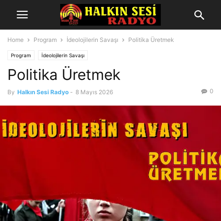
Home
Program
İdeolojilerin Savaşı
Politika Üretmek
Program
İdeolojilerin Savaşı
Politika Üretmek
0
By
Halkın Sesi Radyo
-
8 Mayıs 2026