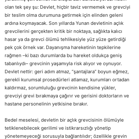
olan tek şey şu: Devlet, hiçbir taviz vermemek ve grevciyi
bir teslim olma durumuna getirmek için elinden geleni
ardına koymayacak. Son yıllarda Yunan devletinin açlık
grevcilerini gerçekten kritik bir noktaya, sağlıkta kalıcı
hasar ya da grevci ölümü tehlikesiyle yüz yüze getirdiği
pek çok örnek var. Dayanışma hareketinin tepkilerine
rağmen –ki bazı durumlarda bu hareket oldukça geniş
tabanlıydı– grevcinin yaşamıyla risk alıyor ve oynuyor.
Devlet nettir: geri adım atmaz, “şantajlara” boyun eğmez,
gerekli kurumsal prosedürleri atlamaz, kurumları ortadan
kaldırmaz, sorumluluğu grevcinin kendisine yükler,
grevciyi grevi bırakmaya çağırır ve gerisini doktorların ve
hastane personelinin yetkisine bırakır.
Bedel meselesi, devletin bir açlık grevcisinin ölümüyle
tetiklenebilecek gerilimi ve istikrarsızlığı yönetip
yönetemeyeceği sorusuyla bağlantılıdır; özellikle grevin