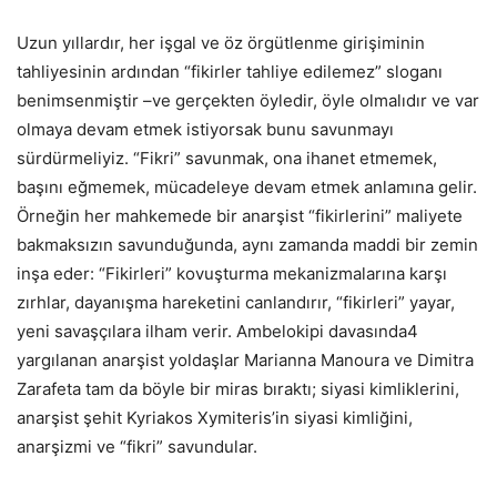
Uzun yıllardır, her işgal ve öz örgütlenme girişiminin
tahliyesinin ardından “fikirler tahliye edilemez” sloganı
benimsenmiştir –ve gerçekten öyledir, öyle olmalıdır ve var
olmaya devam etmek istiyorsak bunu savunmayı
sürdürmeliyiz. “Fikri” savunmak, ona ihanet etmemek,
başını eğmemek, mücadeleye devam etmek anlamına gelir.
Örneğin her mahkemede bir anarşist “fikirlerini” maliyete
bakmaksızın savunduğunda, aynı zamanda maddi bir zemin
inşa eder: “Fikirleri” kovuşturma mekanizmalarına karşı
zırhlar, dayanışma hareketini canlandırır, “fikirleri” yayar,
yeni savaşçılara ilham verir. Ambelokipi davasında4
yargılanan anarşist yoldaşlar Marianna Manoura ve Dimitra
Zarafeta tam da böyle bir miras bıraktı; siyasi kimliklerini,
anarşist şehit Kyriakos Xymiteris’in siyasi kimliğini,
anarşizmi ve “fikri” savundular.