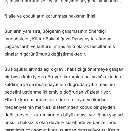
e) insan onuruna ve kişisel gelişime saygı hakkının ihlali,
f) aile ve çocukların korunması hakkının ihlali.
Bunların yanı sıra, Bölgenin çalışmasının önerdiği
müdahaleler, Kültür Bakanlığı ve Danıştay tarafından
çağdaş tarih ve kültürel miras anıtı olarak tescillenmiş
binaların görünümünü değiştirmektedir.
Bu koşullar altında açlık grevi, haksızlığı önlemeye çalışan
bir baskı kolu işlevi görüyor; kurumları haksızlığı ortadan
kaldırma ya da insan hayatının doğrudan yitirilmesinin
bedelini üstlenme ikilemiyle doğrudan yüzleştiriyor.
Elbette kurumlardan söz ederken soyut ve iktidar
medeniyetinin merkezi sisteminden kopuk bir şeyden
değil, devlet –kurumların en büyük atası, varlığının yapısal
unsuru haksızlık olan devlet– suretinde ve benzerinde
yaratılmış çok somut kuruluşlardan bahsediyoruz. Kesin