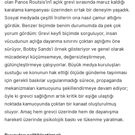
olan Panos Routsis’in1 açlık grevi sırasında maruz kaldığı
karalama kampanyası üzerinden ortak bir deneyim yaşadık.
Sosyal medyada çeşitli trollerin ona nasıl çamur attığını
gördük. Benzer biçimde benim durumumda da pek çok
yorum gördüm: Grevi keyfi biçimde sorguluyor, insan
vücudunun açlığa dayanma sınırını çoktan aştığımı öne
sürüyor, Bobby Sands’i örnek gösteriyor ve genel olarak
mücadeleyi küçümsemeye, değersizleştirmeye,
gülünçleştirmeye çalışıyorlar. Büyük medya kuruluşları
sustuğu ve konunun hak ettiği ölçüde gündeme taşınması
için gerekli baskılar uygulanmadığı sürece, propaganda
mekanizmaları kamuoyunu şekillendirmeye devam ediyor;
öyle ki grevci sağlığının artık kritik bir eşiğe ulaştığı
noktada kamuoyunda çoktan bir kanaat oluşturulmuş
oluyor. Amaç hem grevci üzerinde hem de dayanışma
hareketi üzerinde psikolojik baskı ve tükenme yaratmak.