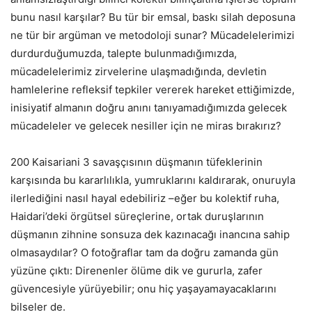
bunu nasıl karşılar? Bu tür bir emsal, baskı silah deposuna
ne tür bir argüman ve metodoloji sunar? Mücadelelerimizi
durdurduğumuzda, talepte bulunmadığımızda,
mücadelelerimiz zirvelerine ulaşmadığında, devletin
hamlelerine refleksif tepkiler vererek hareket ettiğimizde,
inisiyatif almanın doğru anını tanıyamadığımızda gelecek
mücadeleler ve gelecek nesiller için ne miras bırakırız?
200 Kaisariani 3 savaşçısının düşmanın tüfeklerinin
karşısında bu kararlılıkla, yumruklarını kaldırarak, onuruyla
ilerlediğini nasıl hayal edebiliriz –eğer bu kolektif ruha,
Haidari’deki örgütsel süreçlerine, ortak duruşlarının
düşmanın zihnine sonsuza dek kazınacağı inancına sahip
olmasaydılar? O fotoğraflar tam da doğru zamanda gün
yüzüne çıktı: Direnenler ölüme dik ve gururla, zafer
güvencesiyle yürüyebilir; onu hiç yaşayamayacaklarını
bilseler de.