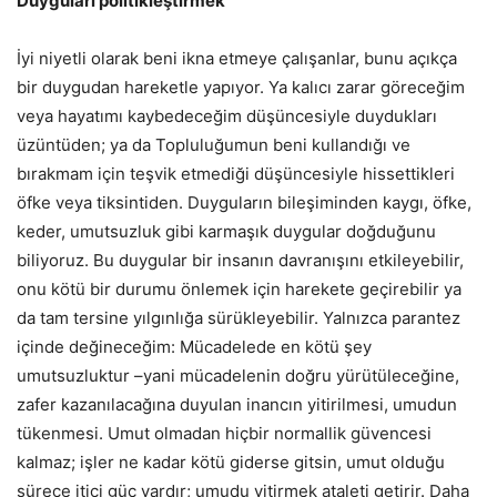
Duyguları politikleştirmek
İyi niyetli olarak beni ikna etmeye çalışanlar, bunu açıkça
bir duygudan hareketle yapıyor. Ya kalıcı zarar göreceğim
veya hayatımı kaybedeceğim düşüncesiyle duydukları
üzüntüden; ya da Topluluğumun beni kullandığı ve
bırakmam için teşvik etmediği düşüncesiyle hissettikleri
öfke veya tiksintiden. Duyguların bileşiminden kaygı, öfke,
keder, umutsuzluk gibi karmaşık duygular doğduğunu
biliyoruz. Bu duygular bir insanın davranışını etkileyebilir,
onu kötü bir durumu önlemek için harekete geçirebilir ya
da tam tersine yılgınlığa sürükleyebilir. Yalnızca parantez
içinde değineceğim: Mücadelede en kötü şey
umutsuzluktur –yani mücadelenin doğru yürütüleceğine,
zafer kazanılacağına duyulan inancın yitirilmesi, umudun
tükenmesi. Umut olmadan hiçbir normallik güvencesi
kalmaz; işler ne kadar kötü giderse gitsin, umut olduğu
sürece itici güç vardır; umudu yitirmek ataleti getirir. Daha