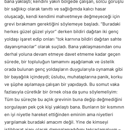
bana yaklaştı; kendini yakın bölgede çalışan, solcu görüşlü
bir sağlıkçı olarak tanıttı ve sağlığımda kalıcı hasar
oluşacağı, kendi kendimi mahvetmeye değmeyeceği için
grevi bırakmam gerektiğini söylemeye başladı. “Buradaki
herkes güzel güzel yiyor” derken bildiri dağıtan iki genç
yoldaşı işaret edip onları “tok karnına bildiri dağıtan sahte
dayanışmacılar” olarak suçladı. Bana yaklaşmasından onu
derhal yoluna devam etmeye davet etmeme kadar geçen
sürede, bir topluluğun tamamını aşağılamak ve üstelik
orada bulunan genç yoldaşların duygularıyla oynamak gibi
bir bayağılık içindeydi; üslubu, muhataplarına panik, korku
ve şüphe aşılamaya çalışan bir yapıdaydı. Bu somut vaka
fazlasıyla cüretkâr bir örnek olsa da şunu söylemeliyim:
Tüm bu süreçte bu açlık grevinin buna değip değmediğini
sorgulayan pek çok kişi yaklaştı bana. Bunların bir kısmının
en iyi niyetle hareket ettiğinden eminim ama niyetleri
yargılamak buradaki amacım değil. Yine de kimseyi
istihbarat ajanı olarak damgalamadığımı tekrarlamalıyım –