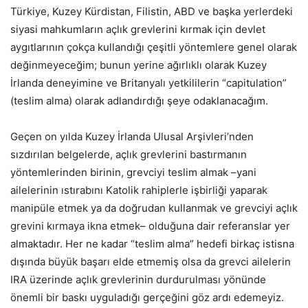
Türkiye, Kuzey Kürdistan, Filistin, ABD ve başka yerlerdeki
siyasi mahkumların açlık grevlerini kırmak için devlet
aygıtlarının çokça kullandığı çeşitli yöntemlere genel olarak
değinmeyeceğim; bunun yerine ağırlıklı olarak Kuzey
İrlanda deneyimine ve Britanyalı yetkililerin “capitulation”
(teslim alma) olarak adlandırdığı şeye odaklanacağım.
Geçen on yılda Kuzey İrlanda Ulusal Arşivleri’nden
sızdırılan belgelerde, açlık grevlerini bastırmanın
yöntemlerinden birinin, grevciyi teslim almak –yani
ailelerinin ıstırabını Katolik rahiplerle işbirliği yaparak
manipüle etmek ya da doğrudan kullanmak ve grevciyi açlık
grevini kırmaya ikna etmek– olduğuna dair referanslar yer
almaktadır. Her ne kadar “teslim alma” hedefi birkaç istisna
dışında büyük başarı elde etmemiş olsa da grevci ailelerin
IRA üzerinde açlık grevlerinin durdurulması yönünde
önemli bir baskı uyguladığı gerçeğini göz ardı edemeyiz.