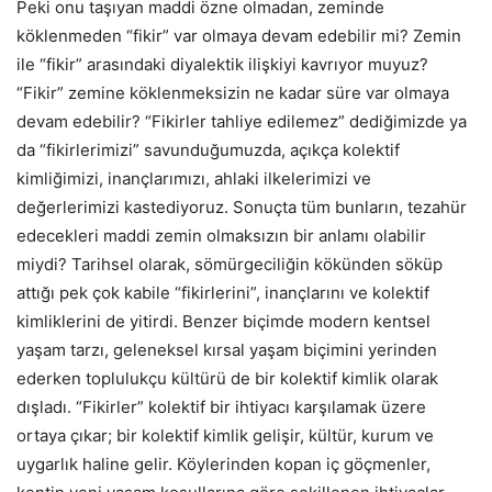
Peki onu taşıyan maddi özne olmadan, zeminde
köklenmeden “fikir” var olmaya devam edebilir mi? Zemin
ile “fikir” arasındaki diyalektik ilişkiyi kavrıyor muyuz?
“Fikir” zemine köklenmeksizin ne kadar süre var olmaya
devam edebilir? “Fikirler tahliye edilemez” dediğimizde ya
da “fikirlerimizi” savunduğumuzda, açıkça kolektif
kimliğimizi, inançlarımızı, ahlaki ilkelerimizi ve
değerlerimizi kastediyoruz. Sonuçta tüm bunların, tezahür
edecekleri maddi zemin olmaksızın bir anlamı olabilir
miydi? Tarihsel olarak, sömürgeciliğin kökünden söküp
attığı pek çok kabile “fikirlerini”, inançlarını ve kolektif
kimliklerini de yitirdi. Benzer biçimde modern kentsel
yaşam tarzı, geleneksel kırsal yaşam biçimini yerinden
ederken toplulukçu kültürü de bir kolektif kimlik olarak
dışladı. “Fikirler” kolektif bir ihtiyacı karşılamak üzere
ortaya çıkar; bir kolektif kimlik gelişir, kültür, kurum ve
uygarlık haline gelir. Köylerinden kopan iç göçmenler,