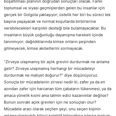
boşaltılması planının doğrudan sonuçları olacak. Farklı
toplumsal ve siyasi geçmişlerden gelen bu insanlar için
gerçek bir Golgota yaklaşıyor; üstelik her biri bu süreci tek
başına yaşayacak ve normal koşullarda birbirlerine
verebilecekleri karşılıklı desteği bile bulamayacaklar. Bu
insanların büyük çoğunluğu dayanışma hareketi içinde
tanınmıyor; dağıldıklarında kimse onların peşinden
gitmeyecek, kimse akıbetlerini sormayacak.
“Zirveye ulaşmamış bir açlık grevini durdurmak ne anlama
gelir? Zirveye ulaşmamış herhangi bir mücadeleyi
durdurmak ne maliyet doğurur?” diye düşünüyoruz.
Sonuçta bir mücadelenin zirvesi nedir ki; zafer ya da en
azından zafer için harcanan tüm çabaların tükenmesi, ya da
amaca yönelik kısmi ama tatmin edici kazanımlar değilse?
Bunun sonraki açlık grevleri için ne sonuçları olur?
Mücadele aracı olarak seçilen şeyi, onu seçen kişinin
anlamsızlaştırdığı bilinci kolektif bilinçaltına işlerse toplum