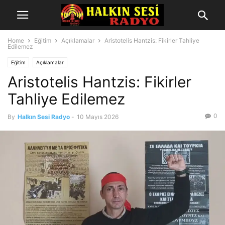
Home
Eğitim
Açıklamalar
Aristotelis Hantzis: Fikirler Tahliye
Edilemez
Eğitim
Açıklamalar
Aristotelis Hantzis: Fikirler
Tahliye Edilemez
0
By
Halkın Sesi Radyo
-
10 Mayıs 2026