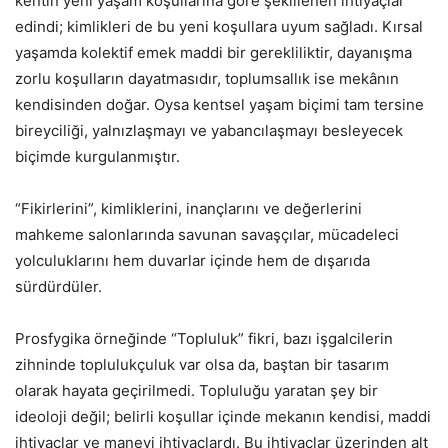
kentin yeni yaşam koşullarına göre şekillenen ihtiyaçlar
edindi; kimlikleri de bu yeni koşullara uyum sağladı. Kırsal
yaşamda kolektif emek maddi bir gerekliliktir, dayanışma
zorlu koşulların dayatmasıdır, toplumsallık ise mekânın
kendisinden doğar. Oysa kentsel yaşam biçimi tam tersine
bireyciliği, yalnızlaşmayı ve yabancılaşmayı besleyecek
biçimde kurgulanmıştır.
“Fikirlerini”, kimliklerini, inançlarını ve değerlerini
mahkeme salonlarında savunan savaşçılar, mücadeleci
yolculuklarını hem duvarlar içinde hem de dışarıda
sürdürdüler.
Prosfygika örneğinde “Topluluk” fikri, bazı işgalcilerin
zihninde toplulukçuluk var olsa da, baştan bir tasarım
olarak hayata geçirilmedi. Topluluğu yaratan şey bir
ideoloji değil; belirli koşullar içinde mekanın kendisi, maddi
ihtiyaçlar ve manevi ihtiyaçlardı. Bu ihtiyaçlar üzerinden alt