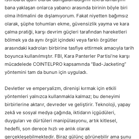
bana yaklaşan onlarca yabancı arasında birinin böyle biri
olma ihtimalini de dışlamıyorum. Fakat niyetten bağımsız
olarak, şüphe tohumları ekme, güvensizlik yayma ve kara
çalma pratiği, karşı devrim güçleri tarafından hareketleri
bölmek ya da aynı örgüt içindeki veya farklı örgütler
arasındaki kadroları birbirine tasfiye ettirmek amacıyla tarih
boyunca kullanılmıştır. FBI, Kara Panterler Partisi’ne karşı
mücadelede COINTELPRO kapsamında “Bad-Jacketing”
yöntemini tam da bunun için uyguladı.
Devletler ve emperyalizm, direnişi kırmak için etkili
yöntemleri yalnızca kullanmakla kalmaz; bu deneyimi
birbirlerine aktarır, devreder ve geliştirir. Teknoloji, yapay
zekâ ve sosyal medya çağında, iktidarın içgüdüleri,
duyguları ve dürtüleri manipülasyonu, artık kitlesel,
hedefli, son derece hızlı ve anlık olarak
gerçekleşebilmektedir. Biraz gülünç görünebilir ama şunu