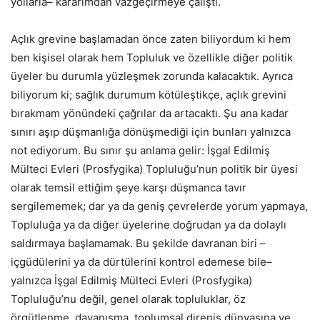
yollarla– kararımdan vazgeçirmeye çalıştı.
Açlık grevine başlamadan önce zaten biliyordum ki hem
ben kişisel olarak hem Topluluk ve özellikle diğer politik
üyeler bu durumla yüzleşmek zorunda kalacaktık. Ayrıca
biliyorum ki; sağlık durumum kötüleştikçe, açlık grevini
bırakmam yönündeki çağrılar da artacaktı. Şu ana kadar
sınırı aşıp düşmanlığa dönüşmediği için bunları yalnızca
not ediyorum. Bu sınır şu anlama gelir: İşgal Edilmiş
Mülteci Evleri (Prosfygika) Topluluğu’nun politik bir üyesi
olarak temsil ettiğim şeye karşı düşmanca tavır
sergilememek; dar ya da geniş çevrelerde yorum yapmaya,
Topluluğa ya da diğer üyelerine doğrudan ya da dolaylı
saldırmaya başlamamak. Bu şekilde davranan biri –
içgüdülerini ya da dürtülerini kontrol edemese bile–
yalnızca İşgal Edilmiş Mülteci Evleri (Prosfygika)
Topluluğu’nu değil, genel olarak topluluklar, öz
örgütlenme, dayanışma, toplumsal direniş dünyasına ve