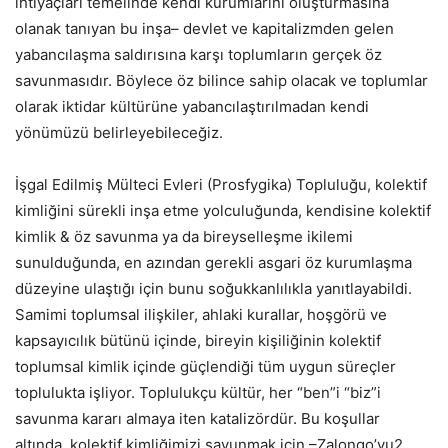
ihtiyaçları temelinde kendi kurumlarını oluşturmasına
olanak tanıyan bu inşa– devlet ve kapitalizmden gelen
yabancılaşma saldırısına karşı toplumların gerçek öz
savunmasıdır. Böylece öz bilince sahip olacak ve toplumlar
olarak iktidar kültürüne yabancılaştırılmadan kendi
yönümüzü belirleyebileceğiz.
İşgal Edilmiş Mülteci Evleri (Prosfygika) Topluluğu, kolektif
kimliğini sürekli inşa etme yolculuğunda, kendisine kolektif
kimlik & öz savunma ya da bireyselleşme ikilemi
sunulduğunda, en azından gerekli asgari öz kurumlaşma
düzeyine ulaştığı için bunu soğukkanlılıkla yanıtlayabildi.
Samimi toplumsal ilişkiler, ahlaki kurallar, hoşgörü ve
kapsayıcılık bütünü içinde, bireyin kişiliğinin kolektif
toplumsal kimlik içinde güçlendiği tüm uygun süreçler
toplulukta işliyor. Toplulukçu kültür, her “ben”i “biz”i
savunma kararı almaya iten katalizördür. Bu koşullar
altında, kolektif kimliğimizi savunmak için –Zalongo’yu2