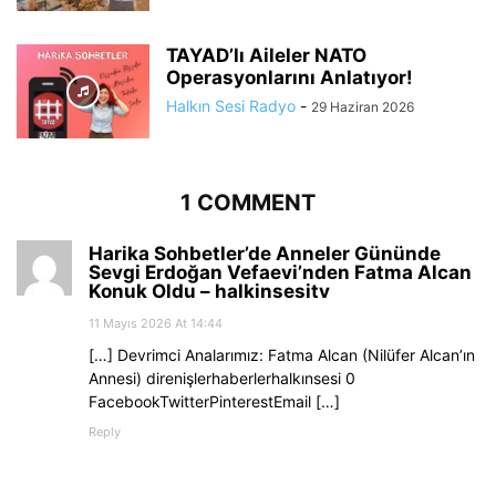
TAYAD’lı Aileler NATO
Operasyonlarını Anlatıyor!
Halkın Sesi Radyo
-
29 Haziran 2026
1 COMMENT
Harika Sohbetler’de Anneler Gününde
Sevgi Erdoğan Vefaevi’nden Fatma Alcan
Konuk Oldu – halkinsesitv
11 Mayıs 2026 At 14:44
[…] Devrimci Analarımız: Fatma Alcan (Nilüfer Alcan’ın
Annesi) direnişlerhaberlerhalkınsesi 0
FacebookTwitterPinterestEmail […]
Reply