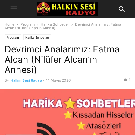
Home
Program
Harika Sohbetler
Devrimci Analarımız: Fatma
Alcan (Nilüfer Alcan’ın Annesi)
Program
Harika Sohbetler
Devrimci Analarımız: Fatma
Alcan (Nilüfer Alcan’ın
Annesi)
1
By
Halkın Sesi Radyo
-
11 Mayıs 2026