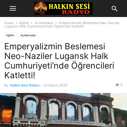
Home
Eğitim
Açıklamalar
Emperyalizmin Beslemesi Neo-Naziler
Lugansk Halk Cumhuriyeti’nde Öğrencileri Katletti!
Eğitim
Açıklamalar
Emperyalizmin Beslemesi
Neo-Naziler Lugansk Halk
Cumhuriyeti’nde Öğrencileri
Katletti!
0
By
Halkın Sesi Radyo
-
23 Mayıs 2026