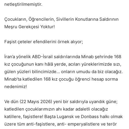
netleştirilmemiştir.
Çocukların, Öğrencilerin, Sivillerin Konutlarına Saldırının
Meşru Gerekçesi Yoktur!
Faşist çeteler efendilerini örnek alıyor;
İran’a yönelik ABD-İsrail saldırılarında Minab şehrinde 168
kız çocuğunun kanı hâlâ yerde, acıları yüreklerimizde sızı,
gülen yüzleri bilincimizde… onların umudu da biz olacağız.
Minab’ta katledilen 168 kız çocuğu öğrenci hesap sorma
nedenimiz!
Ve dün (22 Mayıs 2026) yeni bir saldırıyla uyandık güne;
katledilen çocuklarımızın ahı kadar adaletli olacağız
katillere, faşistlere! Başta Lugansk ve Donbass halkı olmak
üzere tüm anti-faşistlere, anti- emperyalistlere ve terör