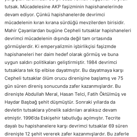
tutsak. Mücadelesine AKP faşizminin hapishanelerinde
devam ediyor. Çünkü hapishanelerde devrimci
mücadelenin kıran kırana sürdüğü mevzilerden birisidir.
Mahir Çayanlardan bugüne Cepheli tutsaklar hapishaneleri
devrimci mücadelenin dışında değil tam ortasında
görmüşlerdir. Ki emperyalizmin işbirlikçisi faşizmde
hapishaneleri her daim hedef olarak görmüş ve buna
uygun saldırı politikaları geliştirmiştir. 1984 devrimci
tutsaklara tek tip elbise dayatmıştır. Bu dayatmaya karşı
Cepheli tutsaklar ölüm orucu direnişine başlamış ve 75
gün süren direniş sonucunda zafer kazanmışlardır. Bu
direnişte Abdullah Meral, Hasan Telci, Fatih Öktülmüş ve
Haydar Başbağ şehit düşmüştür. Sonraki yıllarda da
devletin tutsaklara yönelik saldırıları aralıksız devam
etmiştir. 1996’da Eskişehir tabutluğu açılmıştır. Tecrite
dayalı bu hapishanelere karşı devrimci tutsaklar 69 süren
direnişte 12 şehit vererek zafer kazanmışlardır. Bu zaferle