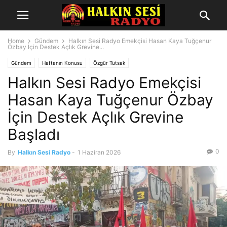
Home
Gündem
Halkın Sesi Radyo Emekçisi Hasan Kaya Tuğçenur
Özbay İçin Destek Açlık Grevine...
Gündem
Haftanın Konusu
Özgür Tutsak
Halkın Sesi Radyo Emekçisi
Hasan Kaya Tuğçenur Özbay
İçin Destek Açlık Grevine
Başladı
0
By
Halkın Sesi Radyo
-
1 Haziran 2026