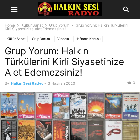
Home
Kültür Sanat
Grup Yorum
Grup Yorum: Halkın Türkülerini
Kirli Siyasetinize Alet Edemezsiniz!
Kültür Sanat
Grup Yorum
Gündem
Haftanın Konusu
Grup Yorum: Halkın
Türkülerini Kirli Siyasetinize
Alet Edemezsiniz!
0
By
Halkın Sesi Radyo
-
3 Haziran 2026