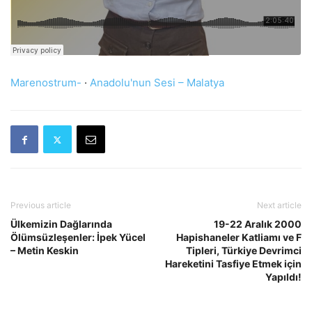
Marenostrum-
·
Anadolu'nun Sesi – Malatya
Previous article
Next article
Ülkemizin Dağlarında
19-22 Aralık 2000
Ölümsüzleşenler: İpek Yücel
Hapishaneler Katliamı ve F
– Metin Keskin
Tipleri, Türkiye Devrimci
Hareketini Tasfiye Etmek için
Yapıldı!