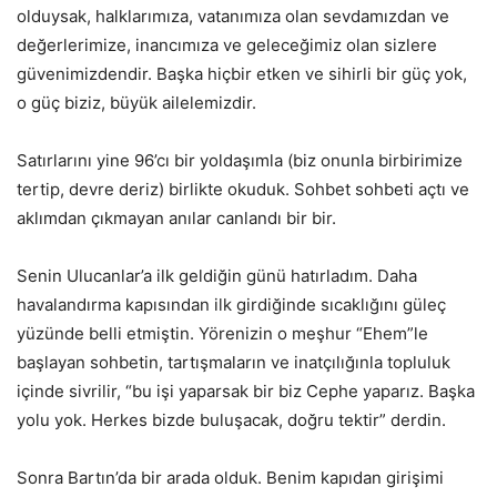
olduysak, halklarımıza, vatanımıza olan sevdamızdan ve
değerlerimize, inancımıza ve geleceğimiz olan sizlere
güvenimizdendir. Başka hiçbir etken ve sihirli bir güç yok,
o güç biziz, büyük ailelemizdir.
Satırlarını yine 96’cı bir yoldaşımla (biz onunla birbirimize
tertip, devre deriz) birlikte okuduk. Sohbet sohbeti açtı ve
aklımdan çıkmayan anılar canlandı bir bir.
Senin Ulucanlar’a ilk geldiğin günü hatırladım. Daha
havalandırma kapısından ilk girdiğinde sıcaklığını güleç
yüzünde belli etmiştin. Yörenizin o meşhur “Ehem”le
başlayan sohbetin, tartışmaların ve inatçılığınla topluluk
içinde sivrilir, “bu işi yaparsak bir biz Cephe yaparız. Başka
yolu yok. Herkes bizde buluşacak, doğru tektir” derdin.
Sonra Bartın’da bir arada olduk. Benim kapıdan girişimi