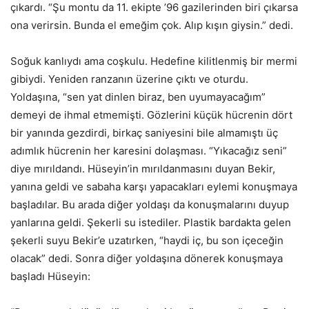
çıkardı. “Şu montu da 11. ekipte ’96 gazilerinden biri çıkarsa
ona verirsin. Bunda el emeğim çok. Alıp kışın giysin.” dedi.
Soğuk kanlıydı ama coşkulu. Hedefine kilitlenmiş bir mermi
gibiydi. Yeniden ranzanın üzerine çıktı ve oturdu.
Yoldaşına, “sen yat dinlen biraz, ben uyumayacağım”
demeyi de ihmal etmemişti. Gözlerini küçük hücrenin dört
bir yanında gezdirdi, birkaç saniyesini bile almamıştı üç
adımlık hücrenin her karesini dolaşması. “Yıkacağız seni”
diye mırıldandı. Hüseyin’in mırıldanmasını duyan Bekir,
yanına geldi ve sabaha karşı yapacakları eylemi konuşmaya
başladılar. Bu arada diğer yoldaşı da konuşmalarını duyup
yanlarına geldi. Şekerli su istediler. Plastik bardakta gelen
şekerli suyu Bekir’e uzatırken, “haydi iç, bu son içeceğin
olacak” dedi. Sonra diğer yoldaşına dönerek konuşmaya
başladı Hüseyin: