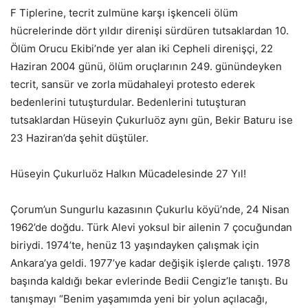
F Tiplerine, tecrit zulmüne karşı işkenceli ölüm
hücrelerinde dört yıldır direnişi sürdüren tutsaklardan 10.
Ölüm Orucu Ekibi’nde yer alan iki Cepheli direnişçi, 22
Haziran 2004 günü, ölüm oruçlarının 249. günündeyken
tecrit, sansür ve zorla müdahaleyi protesto ederek
bedenlerini tutuşturdular. Bedenlerini tutuşturan
tutsaklardan Hüseyin Çukurluöz aynı gün, Bekir Baturu ise
23 Haziran’da şehit düştüler.
Hüseyin Çukurluöz Halkın Mücadelesinde 27 Yıl!
Çorum’un Sungurlu kazasının Çukurlu köyü’nde, 24 Nisan
1962’de doğdu. Türk Alevi yoksul bir ailenin 7 çocuğundan
biriydi. 1974’te, henüz 13 yaşındayken çalışmak için
Ankara’ya geldi. 1977’ye kadar değişik işlerde çalıştı. 1978
başında kaldığı bekar evlerinde Bedii Cengiz’le tanıştı. Bu
tanışmayı “Benim yaşamımda yeni bir yolun açılacağı,