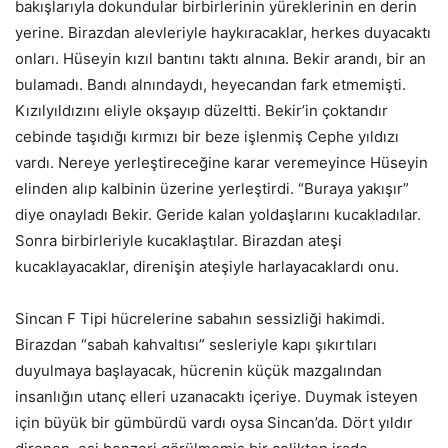
bakışlarıyla dokundular birbirlerinin yüreklerinin en derin
yerine. Birazdan alevleriyle haykıracaklar, herkes duyacaktı
onları. Hüseyin kızıl bantını taktı alnına. Bekir arandı, bir an
bulamadı. Bandı alnındaydı, heyecandan fark etmemişti.
Kızılyıldızını eliyle okşayıp düzeltti. Bekir’in çoktandır
cebinde taşıdığı kırmızı bir beze işlenmiş Cephe yıldızı
vardı. Nereye yerleştireceğine karar veremeyince Hüseyin
elinden alıp kalbinin üzerine yerleştirdi. “Buraya yakışır”
diye onayladı Bekir. Geride kalan yoldaşlarını kucakladılar.
Sonra birbirleriyle kucaklaştılar. Birazdan ateşi
kucaklayacaklar, direnişin ateşiyle harlayacaklardı onu.
Sincan F Tipi hücrelerine sabahın sessizliği hakimdi.
Birazdan “sabah kahvaltısı” sesleriyle kapı şıkırtıları
duyulmaya başlayacak, hücrenin küçük mazgalından
insanlığın utanç elleri uzanacaktı içeriye. Duymak isteyen
için büyük bir gümbürdü vardı oysa Sincan’da. Dört yıldır