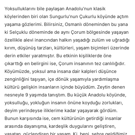
Yoksulluklarını bile paylaşan Anadolu’nun klasik
köylerinden biri olan Sungurlu’nun Çukurlu köyünde açtım
yaşama gözlerimi. Bilirsiniz, Osmanlı döneminden bu yana
ki Selçuklu döneminde de aynı Çorum bölgesinde yaşayan
özellikle alevi inancından halkın yaşadığı zulüm ve uğradığı
kırım, düşünüş tarzları, kültürleri, yaşam biçimleri üzerinde
derin etkiler yaratmıştır. Bu etkinin kişiliklerde öne
çıkarttığı en belirgini ise, Çorum insanının tez canlılığıdır.
Köyümüzde, yoksul ama insana dair kalpleri düşünce
zenginliğini taşıyan, içe dönük yaşamıyla yardımlaşma
kültürü gelişkin insanların içinde büyüdüm. Zeytin denen
nesneyle 9 yaşımda tanıştım. Bu küçük Anadolu köyünde,
yoksulluğu, yokluğun insanın önüne koyduğu zorlukları,
deyim yerindeyse iliklerime kadar yaşayarak gördüm.
Bunun karşısında ise, cem kültürünün getirdiği insanlar
arasında dayanışma, kardeşlik duygularını geliştiren,
yaşatan, güçlendiren bir yaşam. Ki, beni, şehre geldiğimiz