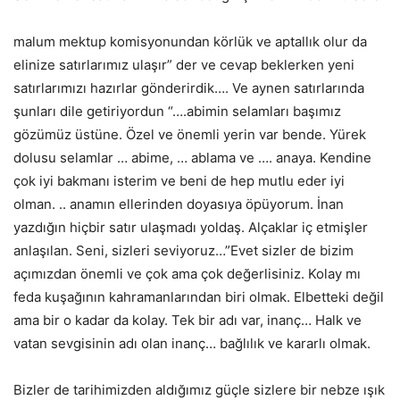
malum mektup komisyonundan körlük ve aptallık olur da
elinize satırlarımız ulaşır” der ve cevap beklerken yeni
satırlarımızı hazırlar gönderirdik…. Ve aynen satırlarında
şunları dile getiriyordun “….abimin selamları başımız
gözümüz üstüne. Özel ve önemli yerin var bende. Yürek
dolusu selamlar … abime, … ablama ve …. anaya. Kendine
çok iyi bakmanı isterim ve beni de hep mutlu eder iyi
olman. .. anamın ellerinden doyasıya öpüyorum. İnan
yazdığın hiçbir satır ulaşmadı yoldaş. Alçaklar iç etmişler
anlaşılan. Seni, sizleri seviyoruz…”Evet sizler de bizim
açımızdan önemli ve çok ama çok değerlisiniz. Kolay mı
feda kuşağının kahramanlarından biri olmak. Elbetteki değil
ama bir o kadar da kolay. Tek bir adı var, inanç… Halk ve
vatan sevgisinin adı olan inanç… bağlılık ve kararlı olmak.
Bizler de tarihimizden aldığımız güçle sizlere bir nebze ışık