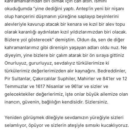
kahramanlarından biri olmak için can attın. İsmini
okuduğumda “yine dediğini yaptı. Antep’in yeni bir nişanı
olup hançerini düşmanın yüreğine saplayıp beyinlerini
alevleriyle kavurup atacak bir kenara ve kızıl bir alev topu
olarak karanlığı aydınlatan kızıl yıldızlarımızdan biri olacak.
Bizlere yol gösterecek” demiştim. Oldun da, sen de diğer
kahramanlarımız gibi direnişin yaşayan adları oldu nuz. Ne
diyeyim, yine bizlere bir çalım atarak bir ön sıraya gittiniz
Onurluyuz, gururluyuz, sevdalıyız türkülerimize ki
türkülerimiz değerlerimizden alır kaynağını. Bedreddinler,
Pir Sultanlar, Çakırcalılar Suphiler, Mahirler ve 84’ler ve 12
Temmuzlar ve 1617 Nisanlar ve 96’lar ve sizler ve
gelecektekiler değerlerimiz, işte onlar büyük ailemize olan
inancın, güvenin, bağlılığın kendisidir. Sizlersiniz.
Yeniden görüşmek dileğiyle sevdamızın yüreğiyle sizleri
selamlıyor, öpüyor ve sizlerin ateşiyle sımsıkı kucaklıyoruz.