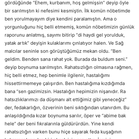
gördüğünde “Ehem, kurbanım, hoş gelmişsin” deyip öyle
bir sarılmıştın ki nefesimi kesmiştin. İlk komün nöbetimde
ben yorulmayayım diye kendini paralamıştın. Ama o
yorgunluğunu hiç belli etmemiş, komün nöbetimizin günlük
raporunu anlatmış, sayımı bitirip “di haydi gel yorulduk,
yatak artık” deyişin kulaklarımı çınlatıyor halen. Ve Sağ
malcılar seninle son görüştüğümüz mekan oldu. “Ben
geldim. Benden sana rahat yok. Burada da buldum seni.”
deyip boynuma sarılmıştın. Rahatsızlığın olmasına rağmen,
hiç belli etmez, hep benimle ilgilenir, hastalığımı
hissettirmemeye çalışırdın. Ben hastalığıma kızdığımda
bana “sen gazimizsin. Hastalığın hepimizin nişanıdır. Ra
hatsızlıklarımızı da düşmanı alt ettiğimiz gibi yeneceğiz”
der, fedakarlığın, özverinin beni sıktığından utanırdım. Bu
anlaşıldığında kızar boynuma sarılır, öper ve “abime bak
hele” der beni fıkralarınla güldürürdün. Yine kendi
rahatsızlığın varken bunu hiçe sayarak feda kuşağının