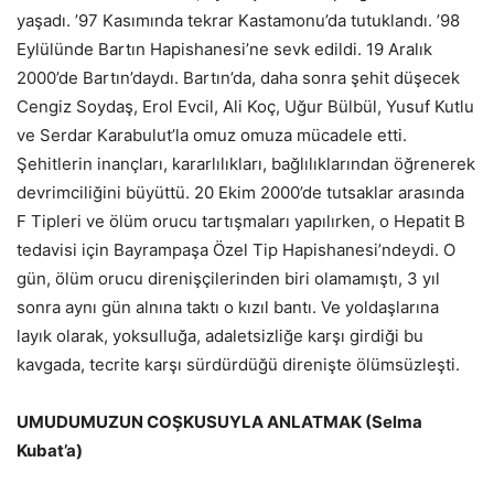
yaşadı. ’97 Kasımında tekrar Kastamonu’da tutuklandı. ’98
Eylülünde Bartın Hapishanesi’ne sevk edildi. 19 Aralık
2000’de Bartın’daydı. Bartın’da, daha sonra şehit düşecek
Cengiz Soydaş, Erol Evcil, Ali Koç, Uğur Bülbül, Yusuf Kutlu
ve Serdar Karabulut’la omuz omuza mücadele etti.
Şehitlerin inançları, kararlılıkları, bağlılıklarından öğrenerek
devrimciliğini büyüttü. 20 Ekim 2000’de tutsaklar arasında
F Tipleri ve ölüm orucu tartışmaları yapılırken, o Hepatit B
tedavisi için Bayrampaşa Özel Tip Hapishanesi’ndeydi. O
gün, ölüm orucu direnişçilerinden biri olamamıştı, 3 yıl
sonra aynı gün alnına taktı o kızıl bantı. Ve yoldaşlarına
layık olarak, yoksulluğa, adaletsizliğe karşı girdiği bu
kavgada, tecrite karşı sürdürdüğü direnişte ölümsüzleşti.
UMUDUMUZUN COŞKUSUYLA ANLATMAK (Selma
Kubat’a)