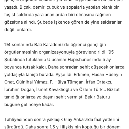
yaşadı. Bıçak, demir, çubuk ve sopalarla yapılan planlı bir
faşist saldırıda yaralananlardan biri olmasına rağmen
gözaltına alındı. Şubede işkence gören de yine saldıranlar
değil, onlardı.
’94 sonlarında Batı Karadeniz’de öğrenci gençliğin
örgütlenmesinin organizasyonuyla görevlendirildi. ’95
Şubatında tutuklanıp Ulucanlar Hapishanesi’nde 5 ay
boyunca tutsak kaldı. Daha sonradan şehit düşecek onlarca
yoldaşıyla tanıştı burada: Ayşe İdil Erkmen, Hasan Hüseyin
Onat, Gülnihal Yılmaz, F. Hülya Tümgan, İrfan Ortakçı,
İbrahim Doğan, İsmet Kavaklıoğlu ve Özlem Türk… Bizzat
tanıdığı onlarca yoldaşını şehit vermişti Bekir Baturu
bugüne gelinceye kadar.
Tahliyesinden sonra yaklaşık 6 ay Ankara’da faaliyetlerini
sürdürdü. Daha sonra 1,5 yıl ilişkisinin koptuğu bir dönem