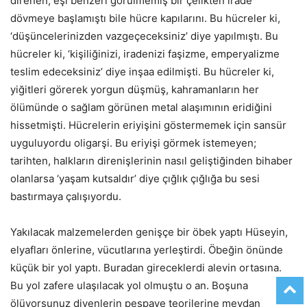
direnen, eşi benzeri görülmemiş bir çelikten irade
dövmeye başlamıştı bile hücre kapılarını. Bu hücreler ki,
‘düşüncelerinizden vazgeçeceksiniz’ diye yapılmıştı. Bu
hücreler ki, ‘kişiliğinizi, iradenizi faşizme, emperyalizme
teslim edeceksiniz’ diye inşaa edilmişti. Bu hücreler ki,
yiğitleri görerek yorgun düşmüş, kahramanların her
ölümünde o sağlam görünen metal alaşımının eridiğini
hissetmişti. Hücrelerin eriyişini göstermemek için sansür
uyguluyordu oligarşi. Bu eriyişi görmek istemeyen;
tarihten, halkların direnişlerinin nasıl geliştiğinden bihaber
olanlarsa ‘yaşam kutsaldır’ diye çığlık çığlığa bu sesi
bastırmaya çalışıyordu.
Yakılacak malzemelerden genişçe bir öbek yaptı Hüseyin,
elyafları önlerine, vücutlarına yerleştirdi. Öbeğin önünde
küçük bir yol yaptı. Buradan gireceklerdi alevin ortasına.
Bu yol zafere ulaşılacak yol olmuştu o an. Boşuna
ölüyorsunuz diyenlerin pespaye teorilerine meydan