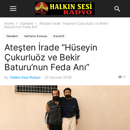
Home
Gündem
Ateşten İrade “Hüseyin Çukurluöz ve Bekir
Baturu’nun Feda Anı”
Gündem
Haftanın Konusu
Karanfil
Ateşten İrade “Hüseyin
Çukurluöz ve Bekir
Baturu’nun Feda Anı”
0
By
Halkın Sesi Radyo
-
22 Haziran 2026