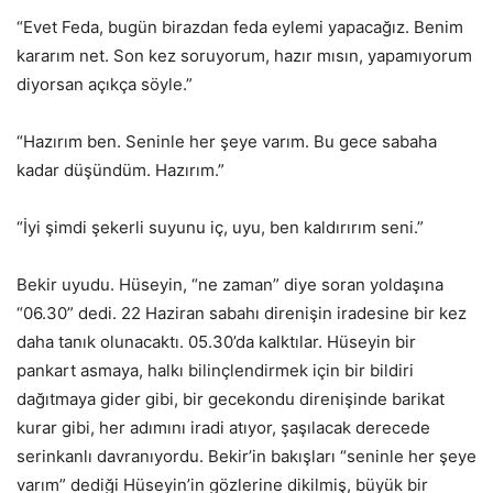
“Evet Feda, bugün birazdan feda eylemi yapacağız. Benim
kararım net. Son kez soruyorum, hazır mısın, yapamıyorum
diyorsan açıkça söyle.”
“Hazırım ben. Seninle her şeye varım. Bu gece sabaha
kadar düşündüm. Hazırım.”
“İyi şimdi şekerli suyunu iç, uyu, ben kaldırırım seni.”
Bekir uyudu. Hüseyin, “ne zaman” diye soran yoldaşına
“06.30” dedi. 22 Haziran sabahı direnişin iradesine bir kez
daha tanık olunacaktı. 05.30’da kalktılar. Hüseyin bir
pankart asmaya, halkı bilinçlendirmek için bir bildiri
dağıtmaya gider gibi, bir gecekondu direnişinde barikat
kurar gibi, her adımını iradi atıyor, şaşılacak derecede
serinkanlı davranıyordu. Bekir’in bakışları “seninle her şeye
varım” dediği Hüseyin’in gözlerine dikilmiş, büyük bir