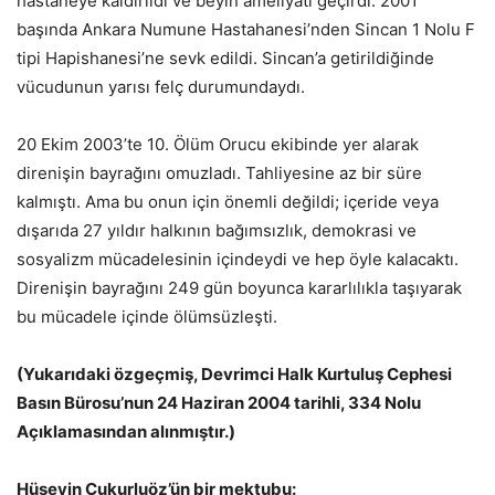
hastaneye kaldırıldı ve beyin ameliyatı geçirdi. 2001
başında Ankara Numune Hastahanesi’nden Sincan 1 Nolu F
tipi Hapishanesi’ne sevk edildi. Sincan’a getirildiğinde
vücudunun yarısı felç durumundaydı.
20 Ekim 2003’te 10. Ölüm Orucu ekibinde yer alarak
direnişin bayrağını omuzladı. Tahliyesine az bir süre
kalmıştı. Ama bu onun için önemli değildi; içeride veya
dışarıda 27 yıldır halkının bağımsızlık, demokrasi ve
sosyalizm mücadelesinin içindeydi ve hep öyle kalacaktı.
Direnişin bayrağını 249 gün boyunca kararlılıkla taşıyarak
bu mücadele içinde ölümsüzleşti.
(Yukarıdaki özgeçmiş, Devrimci Halk Kurtuluş Cephesi
Basın Bürosu’nun 24 Haziran 2004 tarihli, 334 Nolu
Açıklamasından alınmıştır.)
Hüseyin Çukurluöz’ün bir mektubu: