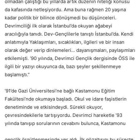
olmadan çalıştığı bu yıllarda artık düzenin niteliği konusu
da kafasında netleşiyordu. Ama buna rağmen 20 yaşına
kadar politik bir bilince dönüşmedi bu düşünceleri.
Devrimciliği ilk olarak İstanbul’da okuyan ağabeyi
aracılığıyla tanıdı. Dev-Gençlilerle tanıştı İstanbul’da. Kendi
anlatımıyla Yaklaşımları, sıcaklıkları, ilgileri ve bir insan
olarak değer verip dinlemeleri… dayanışmaları, paylaşımları
etkilemişti. ’90 yılında, Devrimci Gençlik dergisinde ÖSS ile
ilgili bir yazıyı okuyunca da, bazı şeyler şekillenmeye
başlamıştı.”
’91’de Gazi Üniversitesi’ne bağlı Kastamonu Eğitim
Fakültesi’nde okumaya başladı. Okul ve idare faşistlerin
denetiminde ve etkisindeydi. Sürekli okuyor,
çevresindekilerle tartışıyordu. Devrimci hareketle ’93
yılında tanışıp sorularının cevabını bulunca, Kastamonu
gençlik örgütlenmesinde yer aldı. İlk gözaltısını bu süreçte