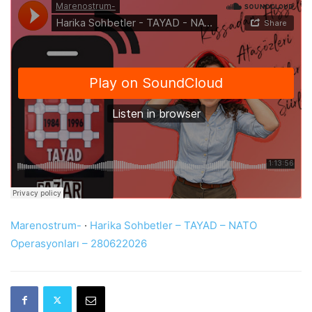
Marenostrum-
·
Harika Sohbetler – TAYAD – NATO
Operasyonları – 280622026