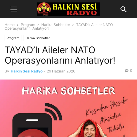
Home
Program
Harika Sohbetler
TAYAD’lı Aileler NATO
Operasyonlarını Anlatıyor!
Program
Harika Sohbetler
TAYAD’lı Aileler NATO
Operasyonlarını Anlatıyor!
0
By
Halkın Sesi Radyo
-
29 Haziran 2026