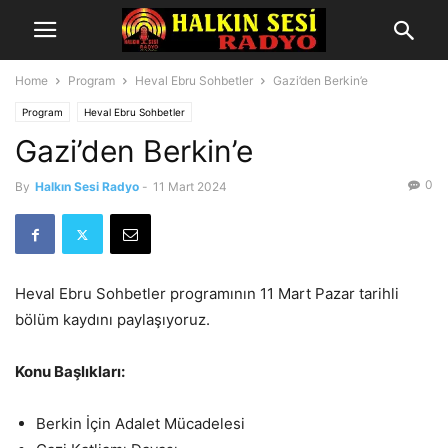
Home
Program
Heval Ebru Sohbetler
Gazi’den Berkin’e
Program
Heval Ebru Sohbetler
Gazi’den Berkin’e
0
By
Halkın Sesi Radyo
-
11 Mart 2024
Heval Ebru Sohbetler programının 11 Mart Pazar tarihli
bölüm kaydını paylaşıyoruz.
Konu Başlıkları:
Berkin İçin Adalet Mücadelesi