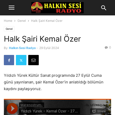
Home
Genel
Halk Şairi Kemal Özer
Genel
Halk Şairi Kemal Özer
0
By
Halkın Sesi Radyo
-
29 Eylül 2024
Yıldızlı Yürek Kültür Sanat programında 27 Eylül Cuma
günü yayınlanan, şair Kemal Özer’in anlatıldığı bölümün
kaydını paylaşıyoruz.