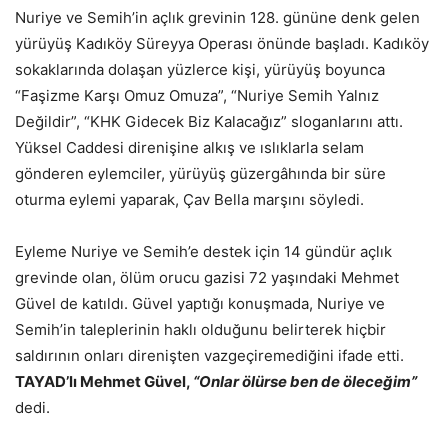
Nuriye ve Semih’in açlık grevinin 128. gününe denk gelen
yürüyüş Kadıköy Süreyya Operası önünde başladı. Kadıköy
sokaklarında dolaşan yüzlerce kişi, yürüyüş boyunca
“Faşizme Karşı Omuz Omuza”, “Nuriye Semih Yalnız
Değildir”, “KHK Gidecek Biz Kalacağız” sloganlarını attı.
Yüksel Caddesi direnişine alkış ve ıslıklarla selam
gönderen eylemciler, yürüyüş güzergâhında bir süre
oturma eylemi yaparak, Çav Bella marşını söyledi.
Eyleme Nuriye ve Semih’e destek için 14 gündür açlık
grevinde olan, ölüm orucu gazisi 72 yaşındaki Mehmet
Güvel de katıldı. Güvel yaptığı konuşmada, Nuriye ve
Semih’in taleplerinin haklı olduğunu belirterek hiçbir
saldırının onları direnişten vazgeçiremediğini ifade etti.
TAYAD’lı Mehmet Güvel,
“Onlar ölürse ben de öleceğim”
dedi.