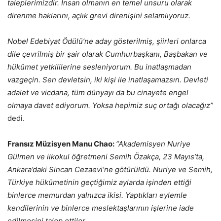
taleplerimizdir. İnsan olmanın en temel unsuru olarak
direnme haklarını, açlık grevi direnişini selamlıyoruz.
Nobel Edebiyat Ödülü’ne aday gösterilmiş, şiirleri onlarca
dile çevrilmiş bir şair olarak Cumhurbaşkanı, Başbakan ve
hükümet yetkililerine sesleniyorum. Bu inatlaşmadan
vazgeçin. Sen devletsin, iki kişi ile inatlaşamazsın. Devleti
adalet ve vicdana, tüm dünyayı da bu cinayete engel
olmaya davet ediyorum. Yoksa hepimiz suç ortağı olacağız”
dedi.
Fransız Müzisyen Manu Chao:
“Akademisyen Nuriye
Gülmen ve ilkokul öğretmeni Semih Özakça, 23 Mayıs’ta,
Ankara’daki Sincan Cezaevi’ne götürüldü. Nuriye ve Semih,
Türkiye hükümetinin geçtiğimiz aylarda işinden ettiği
binlerce memurdan yalnızca ikisi. Yaptıkları eylemle
kendilerinin ve binlerce meslektaşlarının işlerine iade
edilmesini talep ettiler.