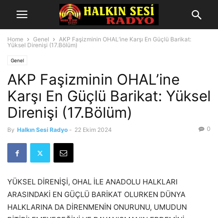
Home
Genel
AKP Faşizminin OHAL’ine Karşı En Güçlü Barikat:
Yüksel Direnişi (17.Bölüm)
Genel
AKP Faşizminin OHAL’ine
Karşı En Güçlü Barikat: Yüksel
Direnişi (17.Bölüm)
0
By
Halkın Sesi Radyo
-
22 Ekim 2024
YÜKSEL DİRENİŞİ, OHAL İLE ANADOLU HALKLARI
ARASINDAKİ EN GÜÇLÜ BARİKAT OLURKEN DÜNYA
HALKLARINA DA DİRENMENİN ONURUNU, UMUDUN