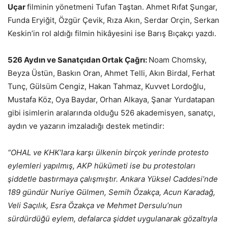
Uçar
filminin yönetmeni Tufan Taştan. Ahmet Rıfat Şungar,
Funda Eryiğit, Özgür Çevik, Rıza Akın, Serdar Orçin, Serkan
Keskin’in rol aldığı filmin hikâyesini ise Barış Bıçakçı yazdı.
526 Aydın ve Sanatçıdan Ortak Çağrı:
Noam Chomsky,
Beyza Üstün, Baskın Oran, Ahmet Telli, Akın Birdal, Ferhat
Tunç, Gülsüm Cengiz, Hakan Tahmaz, Kuvvet Lordoğlu,
Mustafa Köz, Oya Baydar, Orhan Alkaya, Şanar Yurdatapan
gibi isimlerin aralarında olduğu 526 akademisyen, sanatçı,
aydın ve yazarın imzaladığı destek metindir:
“OHAL ve KHK’lara karşı ülkenin birçok yerinde protesto
eylemleri yapılmış, AKP hükümeti ise bu protestoları
şiddetle bastırmaya çalışmıştır. Ankara Yüksel Caddesi’nde
189 gündür Nuriye Gülmen, Semih Özakça, Acun Karadağ,
Veli Saçılık, Esra Özakça ve Mehmet Dersulu’nun
sürdürdüğü eylem, defalarca şiddet uygulanarak gözaltıyla