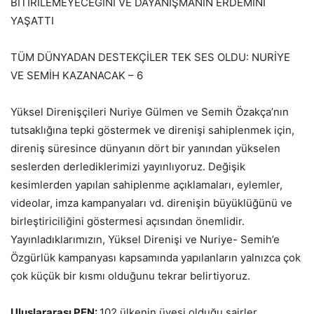
BİTİRİLEMEYECEĞİNİ VE DAYANIŞMANIN ERDEMİNİ
YAŞATTI
TÜM DÜNYADAN DESTEKÇİLER TEK SES OLDU: NURİYE
VE SEMİH KAZANACAK – 6
Yüksel Direnişçileri Nuriye Gülmen ve Semih Özakça’nın
tutsaklığına tepki göstermek ve direnişi sahiplenmek için,
direniş süresince dünyanın dört bir yanından yükselen
seslerden derlediklerimizi yayınlıyoruz. Değişik
kesimlerden yapılan sahiplenme açıklamaları, eylemler,
videolar, imza kampanyaları vd. direnişin büyüklüğünü ve
birleştiriciliğini göstermesi açısından önemlidir.
Yayınladıklarımızın, Yüksel Direnişi ve Nuriye- Semih’e
Özgürlük kampanyası kapsamında yapılanların yalnızca çok
çok küçük bir kısmı olduğunu tekrar belirtiyoruz.
Uluslararası PEN:
102 ülkenin üyesi olduğu şairler,