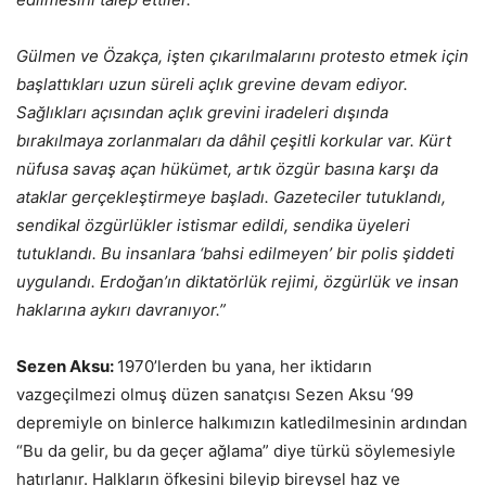
Gülmen ve Özakça, işten çıkarılmalarını protesto etmek için
başlattıkları uzun süreli açlık grevine devam ediyor.
Sağlıkları açısından açlık grevini iradeleri dışında
bırakılmaya zorlanmaları da dâhil çeşitli korkular var. Kürt
nüfusa savaş açan hükümet, artık özgür basına karşı da
ataklar gerçekleştirmeye başladı. Gazeteciler tutuklandı,
sendikal özgürlükler istismar edildi, sendika üyeleri
tutuklandı. Bu insanlara ‘bahsi edilmeyen’ bir polis şiddeti
uygulandı. Erdoğan’ın diktatörlük rejimi, özgürlük ve insan
haklarına aykırı davranıyor.”
Sezen Aksu:
1970’lerden bu yana, her iktidarın
vazgeçilmezi olmuş düzen sanatçısı Sezen Aksu ‘99
depremiyle on binlerce halkımızın katledilmesinin ardından
“Bu da gelir, bu da geçer ağlama” diye türkü söylemesiyle
hatırlanır. Halkların öfkesini bileyip bireysel haz ve