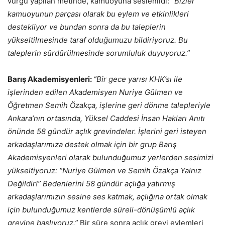
vurgu yapılan metinde, kamuoyuna seslenildi:
“Bizler
kamuoyunun parçası olarak bu eylem ve etkinlikleri
destekliyor
ve bundan sonra da bu taleplerin
yükseltilmesinde taraf olduğumuzu bildiriyoruz. Bu
taleplerin sürdürülmesinde
sorumluluk duyuyoruz.”
Barış Akademisyenleri:
“Bir gece yarısı KHK’sı ile
işlerinden edilen Akademisyen Nuriye Gülmen ve
Öğretmen Semih Özakça, işlerine geri dönme talepleriyle
Ankara’nın ortasında, Yüksel Caddesi İnsan Hakları Anıtı
önünde 58 gündür açlık grevindeler. İşlerini geri isteyen
arkadaşlarımıza destek olmak için bir grup Barış
Akademisyenleri olarak bulunduğumuz yerlerden sesimizi
yükseltiyoruz: “Nuriye Gülmen ve Semih Özakça Yalnız
Değildir!’’ Bedenlerini 58 gündür açlığa yatırmış
arkadaşlarımızın sesine ses katmak, açlığına ortak olmak
için bulunduğumuz kentlerde süreli-dönüşümlü açlık
grevine başlıyoruz.”
Bir süre sonra açlık grevi eylemleri