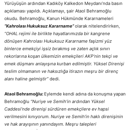
Yürüyüşün ardından Kadıköy Kalkedon Meydanı’nda basın
açıklaması yapıldı. Açıklamayı, şair Ataol Behramoğlu
okudu. Behramoğlu, Kanun Hükmünde Kararnameleri
“Kahrolası Hukuksuz Kararname”
olarak nitelendirirken,
“OHAL rejimi ile birlikte hayatlarımızda bir kangrene
dönüşen Kahrolası Hukuksuz Kararname faşizmi
yüz
binlerce emekçiyi işsiz bırakmış ve zaten açlık sınırı
rekorlarına koşan ülkemizin emekçileri AKP’nin tekçi ve
emek düşmanı anlayışına kurban edilmiştir. Yüksel Direnişi
teslim olmamanın ve haksızlığa itirazın meşru bir
direnç
alanı haline gelmiştir”
dedi.
Ataol Behramoğlu:
Eylemde kendi adına da konuşma yapan
Behramoğlu
“Nuriye ve Semih’in ardından Yüksel
Caddesi’nde direnişi sürdüren emekçilere ev hapsi
verilmesini kınıyorum. Nuriye ve Semih’in haklı direnişinin
ve hak arayışının yanındayım. Meşru talepleri