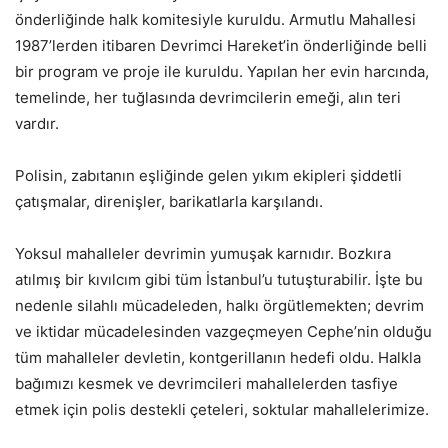
önderliğinde halk komitesiyle kuruldu. Armutlu Mahallesi
1987’lerden itibaren Devrimci Hareket’in önderliğinde belli
bir program ve proje ile kuruldu. Yapılan her evin harcında,
temelinde, her tuğlasında devrimcilerin emeği, alın teri
vardır.
Polisin, zabıtanın eşliğinde gelen yıkım ekipleri şiddetli
çatışmalar, direnişler, barikatlarla karşılandı.
Yoksul mahalleler devrimin yumuşak karnıdır. Bozkıra
atılmış bir kıvılcım gibi tüm İstanbul’u tutuşturabilir. İşte bu
nedenle silahlı mücadeleden, halkı örgütlemekten; devrim
ve iktidar mücadelesinden vazgeçmeyen Cephe’nin olduğu
tüm mahalleler devletin, kontgerillanın hedefi oldu. Halkla
bağımızı kesmek ve devrimcileri mahallelerden tasfiye
etmek için polis destekli çeteleri, soktular mahallelerimize.