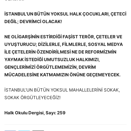
İSTANBUL’UN BÜTÜN YOKSUL HALK ÇOCUKLARI, ÇETECİ
DEĞİL; DEVRİMCİ OLACAK!
NE OLİGARŞİNİN ESTİRDİĞİ FAŞİST TERÖR, ÇETELER VE
UYUŞTURUCU; DİZİLERLE, FİLMLERLE, SOSYAL MEDYA
İLE ÇETELERİN ÖZENDİRİLMESİ NE DE REFORMİZMİN
YAYMAK İSTEDİĞİ UMUTSUZLUK HALKIMIZI,
GENÇLERİMİZİ ÖRGÜTLEMEMİZİN, DEVRİM
MÜCADELESİNE KATMAMIZIN ÖNÜNE GEÇEMEYECEK.
İSTANBUL’UN BÜTÜN YOKSUL MAHALLELERİNİ SOKAK,
SOKAK ÖRGÜTLEYECEĞİZ!
Halk Okulu Dergisi, Sayı: 259