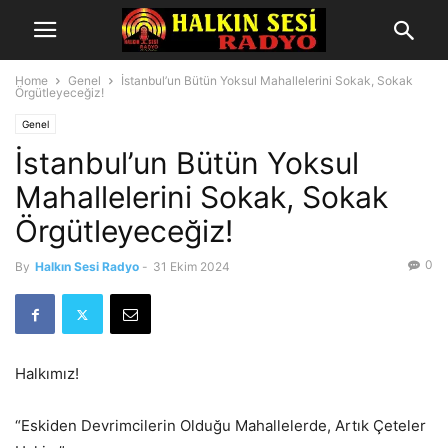
Home
Genel
İstanbul’un Bütün Yoksul Mahallelerini Sokak, Sokak
Örgütleyeceğiz!
Genel
İstanbul’un Bütün Yoksul
Mahallelerini Sokak, Sokak
Örgütleyeceğiz!
0
By
Halkın Sesi Radyo
-
31 Ekim 2024
Halkımız!
“Eskiden Devrimcilerin Olduğu Mahallelerde, Artık Çeteler