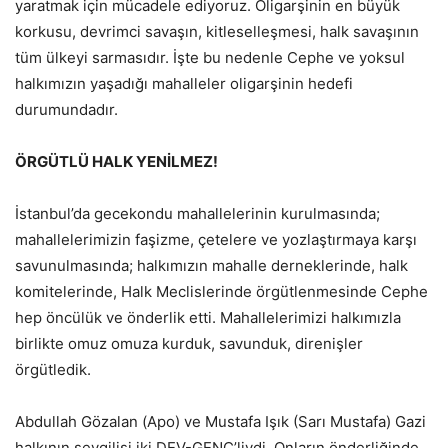
yaratmak için mücadele ediyoruz. Oligarşinin en büyük
korkusu, devrimci savaşın, kitleselleşmesi, halk savaşının
tüm ülkeyi sarmasıdır. İşte bu nedenle Cephe ve yoksul
halkımızın yaşadığı mahalleler oligarşinin hedefi
durumundadır.
ÖRGÜTLÜ HALK YENİLMEZ!
İstanbul’da gecekondu mahallelerinin kurulmasında;
mahallelerimizin faşizme, çetelere ve yozlaştırmaya karşı
savunulmasında; halkımızın mahalle derneklerinde, halk
komitelerinde, Halk Meclislerinde örgütlenmesinde Cephe
hep öncülük ve önderlik etti. Mahallelerimizi halkımızla
birlikte omuz omuza kurduk, savunduk, direnişler
örgütledik.
Abdullah Gözalan (Apo) ve Mustafa Işık (Sarı Mustafa) Gazi
halkının sevgilisi iki DEV-GENÇ’liydi. Onların önderliğinde