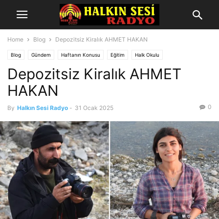
Home
Blog
Depozitsiz Kiralık AHMET HAKAN
Blog
Gündem
Haftanın Konusu
Eğitim
Halk Okulu
Depozitsiz Kiralık AHMET
HAKAN
0
By
Halkın Sesi Radyo
-
31 Ocak 2025