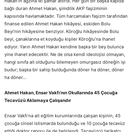
Hakan’ın ağzına iki şamar attırdı. Her gün bir başka kapıda
bağlı duran Ahmet Hakan, şimdilik AKP faşizminin
kapısında havlamaktadır. Tüm harcamaları faşizm tarafından
finanse edilen Ahmet Hakan hikâyesi, eskiden Bolu
Beyi’nin hikâyesine benziyor. Köroğlu hikâyesinde Bolu
beyi, çanaklarına et koyduğu kişiler Köroğlu’na ihanet
ediyor. Yarın Ahmet Hakan kendine başka bir bey bulunca
yine ihanet edecektir. Ne de olsa kendi ideolojisi olmayan,
hangi sınıfa ait olduğunu bilemeyen omurgasız döneğin işi
budur; başka bir sahip bulduğunda döner ha döner, döner
ha döner…
Ahmet Hakan, Ensar Vakfı’nın Okullarında 45 Çocuğa
Tecavüzü Aklamaya Çalışandır
Ensar Vakfı’na ait eğitim kurumlarında çalışan kişinin, 45
çocuğa cinsel istismarda bulunduğu ve 10 çocuğa tecavüz
ettiği doktor raporu ile de belirlendi. Tecavüzcü tarikatçı