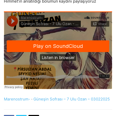
Himmet’in anlatıldığı bölümün kaydını paylaşıyoruz
Marenostrum-
·
Güneşin Sofrası – 7 Ulu Ozan – 03022025