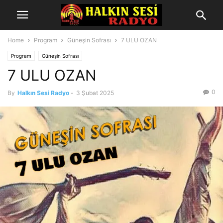
Home
Program
Güneşin Sofrası
7 ULU OZAN
Program
Güneşin Sofrası
7 ULU OZAN
0
By
Halkın Sesi Radyo
-
3 Şubat 2025