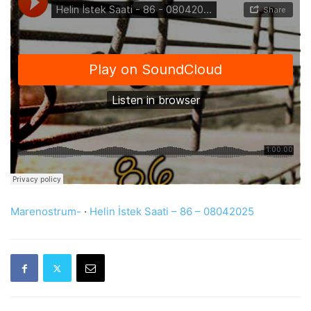
Marenostrum-
·
Helin İstek Saati – 86 – 08042025