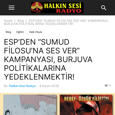
Home
Blog
ESP’DEN “SUMUD FİLOSU’NA SES VER” KAMPANYASI,
BURJUVA POLİTİKALARINA YEDEKLENMEKTİR!
Blog
Eğitim
Halk Okulu
ESP’DEN “SUMUD
FİLOSU’NA SES VER”
KAMPANYASI, BURJUVA
POLİTİKALARINA
YEDEKLENMEKTİR!
0
By
Halkın Sesi Radyo
-
4 Kasım 2025