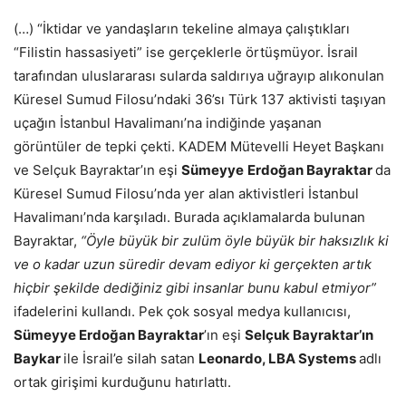
(…) “İktidar ve yandaşların tekeline almaya çalıştıkları
“Filistin hassasiyeti” ise gerçeklerle örtüşmüyor. İsrail
tarafından uluslararası sularda saldırıya uğrayıp alıkonulan
Küresel Sumud Filosu’ndaki 36’sı Türk 137 aktivisti taşıyan
uçağın İstanbul Havalimanı’na indiğinde yaşanan
görüntüler de tepki çekti. KADEM Mütevelli Heyet Başkanı
ve Selçuk Bayraktar’ın eşi
Sümeyye
Erdoğan Bayraktar
da
Küresel Sumud Filosu’nda yer alan aktivistleri İstanbul
Havalimanı’nda karşıladı. Burada açıklamalarda bulunan
Bayraktar,
“Öyle büyük bir zulüm öyle büyük bir haksızlık ki
ve o kadar uzun süredir devam ediyor
ki gerçekten artık
hiçbir şekilde dediğiniz gibi insanlar bunu kabul etmiyor”
ifadelerini kullandı. Pek çok sosyal medya kullanıcısı,
Sümeyye Erdoğan Bayraktar
’ın eşi
Selçuk Bayraktar’ın
Baykar
ile İsrail’e silah satan
Leonardo, LBA Systems
adlı
ortak girişimi kurduğunu hatırlattı.