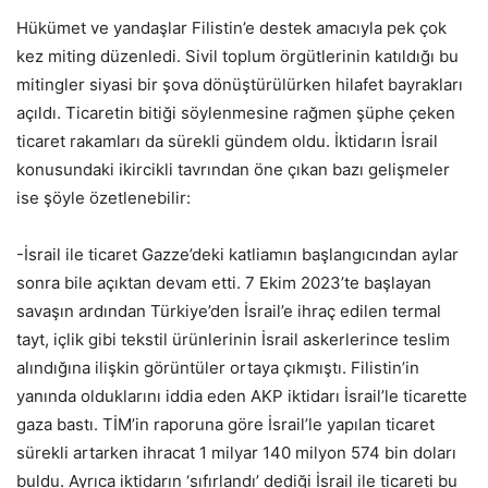
Hükümet ve yandaşlar Filistin’e destek amacıyla pek çok
kez miting düzenledi. Sivil toplum örgütlerinin katıldığı bu
mitingler siyasi bir şova dönüştürülürken hilafet bayrakları
açıldı. Ticaretin bitiği söylenmesine rağmen şüphe çeken
ticaret rakamları da sürekli gündem oldu. İktidarın İsrail
konusundaki ikircikli tavrından öne çıkan bazı gelişmeler
ise şöyle özetlenebilir:
-İsrail ile ticaret Gazze’deki katliamın başlangıcından aylar
sonra bile açıktan devam etti. 7 Ekim 2023’te başlayan
savaşın ardından Türkiye’den İsrail’e ihraç edilen termal
tayt, içlik gibi tekstil ürünlerinin İsrail askerlerince teslim
alındığına ilişkin görüntüler ortaya çıkmıştı. Filistin’in
yanında olduklarını iddia eden AKP iktidarı İsrail’le ticarette
gaza bastı. TİM’in raporuna göre İsrail’le yapılan ticaret
sürekli artarken ihracat 1 milyar 140 milyon 574 bin doları
buldu. Ayrıca iktidarın ‘sıfırlandı’ dediği İsrail ile ticareti bu