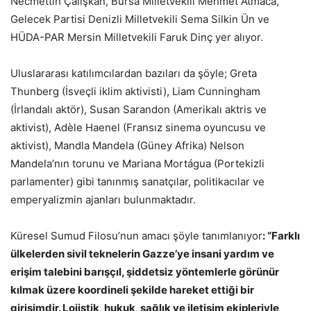
Necmettin Çalışkan, Bursa Milletvekili Mehmet Atmaca,
Gelecek Partisi Denizli Milletvekili Sema Silkin Ün ve
HÜDA-PAR Mersin Milletvekili Faruk Dinç yer alıyor.
Uluslararası katılımcılardan bazıları da şöyle; Greta
Thunberg (İsveçli iklim aktivisti), Liam Cunningham
(İrlandalı aktör), Susan Sarandon (Amerikalı aktris ve
aktivist), Adèle Haenel (Fransız sinema oyuncusu ve
aktivist), Mandla Mandela (Güney Afrika) Nelson
Mandela’nın torunu ve Mariana Mortágua (Portekizli
parlamenter) gibi tanınmış sanatçılar, politikacılar ve
emperyalizmin ajanları bulunmaktadır.
Küresel Sumud Filosu’nun amacı şöyle tanımlanıyor
: “Farklı
ülkelerden sivil teknelerin Gazze’ye insani yardım ve
erişim talebini barışçıl, şiddetsiz yöntemlerle görünür
kılmak üzere koordineli şekilde hareket ettiği bir
girişimdir. Lojistik, hukuk, sağlık ve iletişim ekipleriyle