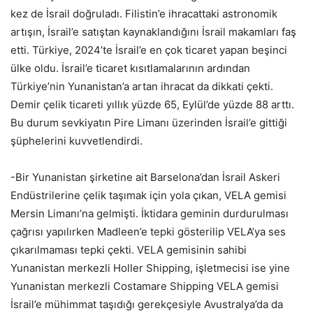
kez de İsrail doğruladı. Filistin’e ihracattaki astronomik
artışın, İsrail’e satıştan kaynaklandığını İsrail makamları faş
etti. Türkiye, 2024’te İsrail’e en çok ticaret yapan beşinci
ülke oldu. İsrail’e ticaret kısıtlamalarının ardından
Türkiye’nin Yunanistan’a artan ihracat da dikkati çekti.
Demir çelik ticareti yıllık yüzde 65, Eylül’de yüzde 88 arttı.
Bu durum sevkiyatın Pire Limanı üzerinden İsrail’e gittiği
şüphelerini kuvvetlendirdi.
-Bir Yunanistan şirketine ait Barselona’dan İsrail Askeri
Endüstrilerine çelik taşımak için yola çıkan, VELA gemisi
Mersin Limanı’na gelmişti. İktidara geminin durdurulması
çağrısı yapılırken Madleen’e tepki gösterilip VELA’ya ses
çıkarılmaması tepki çekti. VELA gemisinin sahibi
Yunanistan merkezli Holler Shipping, işletmecisi ise yine
Yunanistan merkezli Costamare Shipping VELA gemisi
İsrail’e mühimmat taşıdığı gerekçesiyle Avustralya’da da