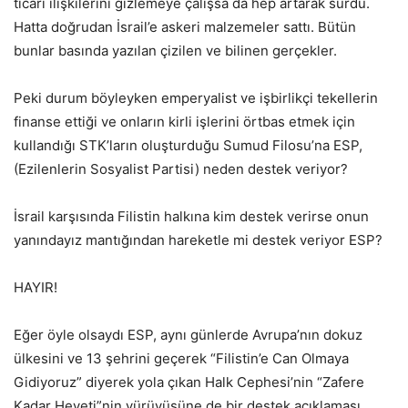
ticari ilişkilerini gizlemeye çalışsa da hep artarak sürdü.
Hatta doğrudan İsrail’e askeri malzemeler sattı. Bütün
bunlar basında yazılan çizilen ve bilinen gerçekler.
Peki durum böyleyken emperyalist ve işbirlikçi tekellerin
finanse ettiği ve onların kirli işlerini örtbas etmek için
kullandığı STK’ların oluşturduğu Sumud Filosu’na ESP,
(Ezilenlerin Sosyalist Partisi) neden destek veriyor?
İsrail karşısında Filistin halkına kim destek verirse onun
yanındayız mantığından hareketle mi destek veriyor ESP?
HAYIR!
Eğer öyle olsaydı ESP, aynı günlerde Avrupa’nın dokuz
ülkesini ve 13 şehrini geçerek “Filistin’e Can Olmaya
Gidiyoruz” diyerek yola çıkan Halk Cephesi’nin “Zafere
Kadar Heyeti”nin yürüyüşüne de bir destek açıklaması