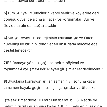
sahaları devlet kontrolüne alınacaktır.
5)
Tüm Suriyeli mültecilerin kendi şehir ve köylerine geri
dönüşü güvence altına alınacak ve korunmaları Suriye
Devleti tarafından sağlanacaktır.
6)
Suriye Devleti, Esad rejiminin kalıntılarıyla ve ülkenin
güvenliği ile birliğini tehdit eden unsurlarla mücadelede
desteklenecektir.
7)
Bölünmeye yönelik çağrılar, nefret söylemi ve
toplumdaki ayrışmayı körükleyen girişimler reddedilecektir.
8)
Uygulama komisyonları, anlaşmanın yıl sonuna kadar
tamamen hayata geçirilmesi için çalışmalar yürütecektir.
İşte sekiz maddede 10 Mart Mutabakatı bu; 8. Madde de
belirtildiği gibi yıl sonuna kadar ABD’nin belirlediği şekilde