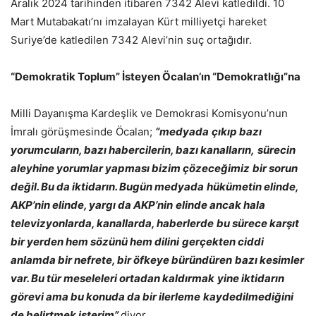
Aralık 2024 tarihinden itibaren 7342 Alevi katledildi. 10
Mart Mutabakatı’nı imzalayan Kürt milliyetçi hareket
Suriye’de katledilen 7342 Alevi’nin suç ortağıdır.
“Demokratik Toplum” İsteyen Öcalan’ın “Demokratlığı”na
Milli Dayanışma Kardeşlik ve Demokrasi Komisyonu’nun
İmralı görüşmesinde Öcalan;
“medyada
çıkıp bazı
yorumcuların, bazı habercilerin, bazı kanalların,
sürecin
aleyhine yorumlar yapması bizim çözeceğimiz
bir sorun
değil. Bu da iktidarın. Bugün medyada
hükümetin elinde,
AKP’nin elinde, yargı da AKP’nin
elinde ancak hala
televizyonlarda, kanallarda, haberlerde
bu sürece karşıt
bir yerden hem sözünü hem dilini
gerçekten ciddi
anlamda bir nefrete, bir öfkeye büründüren
bazı kesimler
var. Bu tür meseleleri ortadan kaldırmak
yine iktidarın
görevi ama bu konuda da bir ilerleme
kaydedilmediğini
de belirtmek isterim”
diyor.