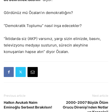
Gördünüz mü Öcalan’ın demokratlığını?
“Demokratik Toplumu” nasıl inşa edecekler?
“İktidarda siz (AKP) varsınız, yargı sizin elinizde, basını,
televizyonu medyayı susturun, sürecin aleyhine
konuşanları hapse atın” diyor Öcalan.
Previous article
Next article
Halkın Avukatı Naim
2000-2007 Büyük Ölüm
Eminoğlu Serbest Bırakılsın!
Orucu Direnişi’nden Notlar
ve Kronoloji