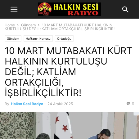
Home
Gündem
10 MART MUTABAKATI KÜRT HALKININ
KURTULUŞU DEĞİL; KATLİAM ORTAKÇILIĞI, İŞBİRLİKÇİLİKTİR!
Gündem
Haftanın Konusu
Ortadoğu
10 MART MUTABAKATI KÜRT
HALKININ KURTULUŞU
DEĞİL; KATLİAM
ORTAKÇILIĞI,
İŞBİRLİKÇİLİKTİR!
0
By
Halkın Sesi Radyo
-
24 Aralık 2025