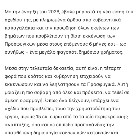
Με την έναρξη του 2026, έβαλε μπροστά τη νέα φάση του
σχεδίου της, με πληρωμένα άρθρα από κυβερνητικά
παπαγαλάκια και την προώθηση όλων εκείνων των
βημάτων που προβλέπουν τη βίαιη εκκένωση των
Προσφυγικών μέσα στους επόμενους 6 μήνες και – ως
συνήθως – ένα μεγάλο φαγοπότι δημόσιου χρήματος.
Μέσα στην τελευταία δεκαετία, αυτή είναι η τέταρτη
φορά που κράτος και κυβέρνηση επιχειρούν να
εκκενώσουν και να λεηλατήσουν τα Προσφυγικά. Αυτή
μοιάζει η πιο σοβαρή από όλες και πρόκειται να τεθεί σε
άμεση εφαρμογή. Όπως όλα δείχνουν, υπάρχει ένα
σχέδιο που προβλέπει, τόσο την χρηματοδότηση του
έργου, ύψους 15 εκ. ευρώ από το ταμείο περιφερειακής
ανάπτυξης, όσο και σε επίπεδο προπαγάνδας την
υποτιθέμενη δημιουργία κοινωνικών κατοικιών και