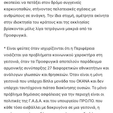
σκοπεύει να πετάξει στον δρόμο συγγενείς
καρκινοπαθών, στήνοντας πελατειακές σχέσεις με
ανθρώπους σε ανάγκη. Την ίδια στιγμή, αμέτρητα ακίνητα
στην ιδιοκτησία του κράτους και της εκκλησίας
βρίσκονται μόλις λίγα τετράγωνα μακριά από τα
Προσφυγικά.
* Είναι ψεύτες όταν ισχυρίζονται ότι η Περιφέρεια
νοιάζεται για προβλήματα κοινωνικού χαρακτήρα στη
γειτονιά, όταν τα Προσφυγικά αποτελούν παράδειγμα
αρμονικής συνύπαρξης 27 διαφορετικών εθνικοτήτων και
ανάλογων γλωσσών και θρησκειών. Όταν είναι η μόνη
γειτονιά που υπάρχει δίπλα μονάδα του ΟΚΑΝΑ και δεν
υπάρχει ταυτόχρονα πιάτσα διακίνησης ουσιών. Το μόνο
πρόβλημα δημόσιας ασφάλειας για την περιοχή είναι οι
πολιτικές της Γ.Α.Δ.Α. και του υπουργείου ΠΡΟ.ΠΟ. που
κάθε τόσο εισβάλλει με δακρυγόνα σε μια γειτονιά, η