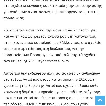
στα σχέδια εκκένωσης και λεηλασίας της ιστορικής αυτής
γειτονιάς των αντιστάσεων, της αυτοοργάνωσης και της
προσφυγιάς.
Καλούμε τον καθένα και την καθεμιά να κινητοποιηθεί
και να επικοινωνήσει τον αγώνα μας στη γειτονιά του,
στο οικογενειακό και φιλικό περιβάλλον του, στο σχολείο
του, στο σωματείο του, στη δουλειά του, για την
προστασία των Προσφυγικών από τα ληστρικά σχέδια
των κυβερνητικών μεγαλοαπατεώνων.
Αυτοί που δεν ενδιαφέρθηκαν για τις ζωές 57 ανθρώπων
στα τρένα. Αυτοί που έχουν καταντήσει την Ελλάδα τη
χωματερή της Ευρώπης. Αυτοί που έχουν διαλύσει κάθε
κοινωνική δομή και υπηρεσία υγείας, παιδείας, στέγασης,
πολιτισμού. Αυτοί που άφησαν τόσους ανθρώπους στην
περίοδο του COVID να πεθάνουν. Αυτοί που έχουν