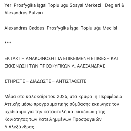
Yer: Prosfygika İşgal Topluluğu Sosyal Merkezi | Degleri &
Alexandras Bulvarı
Alexandras Caddesi Prosfygika İşgal Topluluğu Meclisi
***
ΕΚΤΑΚΤΗ ΑΝΑΚΟΙΝΩΣΗ ΓΙΑ ΕΠΙΚΕΙΜΕΝΗ ΕΠΙΘΕΣΗ ΚΑΙ
ΕΚΚΕΝΩΣΗ ΤΩΝ ΠΡΟΣΦΥΓΙΚΩΝ Λ. ΑΛΕΞΑΝΔΡΑΣ
ΣΤΗΡΙΞΤΕ – ΔΙΑΔΩΣΤΕ – ΑΝΤΙΣΤΑΘΕΙΤΕ
Μέσα στο καλοκαίρι του 2025, στα κρυφά, η Περιφέρεια
Αττικής μέσω προγραμματικής σύμβασης εκκίνησε τον
σχεδιασμό για την καταστολή και εκκένωση της
Κοινότητας των Κατειλημμένων Προσφυγικών
Λ.Αλεξάνδρας.