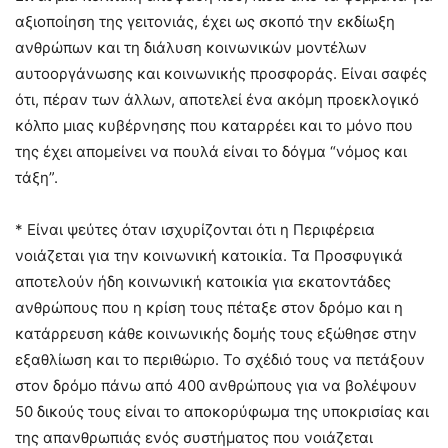
αξιοποίηση της γειτονιάς, έχει ως σκοπό την εκδίωξη
ανθρώπων και τη διάλυση κοινωνικών μοντέλων
αυτοοργάνωσης και κοινωνικής προσφοράς. Είναι σαφές
ότι, πέραν των άλλων, αποτελεί ένα ακόμη προεκλογικό
κόλπο μιας κυβέρνησης που καταρρέει και το μόνο που
της έχει απομείνει να πουλά είναι το δόγμα “νόμος και
τάξη”.
* Είναι ψεύτες όταν ισχυρίζονται ότι η Περιφέρεια
νοιάζεται για την κοινωνική κατοικία. Τα Προσφυγικά
αποτελούν ήδη κοινωνική κατοικία για εκατοντάδες
ανθρώπους που η κρίση τους πέταξε στον δρόμο και η
κατάρρευση κάθε κοινωνικής δομής τους εξώθησε στην
εξαθλίωση και το περιθώριο. Το σχέδιό τους να πετάξουν
στον δρόμο πάνω από 400 ανθρώπους για να βολέψουν
50 δικούς τους είναι το αποκορύφωμα της υποκρισίας και
της απανθρωπιάς ενός συστήματος που νοιάζεται