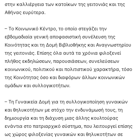
στην καλλιέργεια των κατοίκων της γειτονιάς και της
Αθήνας ευρύτερα.
– Το Κοινωνικό Κέντρο, το οποίο στεγάζει την
εβδομαδιαία γενική αποφασιστική συνέλευση της
Κοινότητας και τη Δομή Βιβλιοθήκης και Αναγνωστηρίου
της γειτονιάς. Επίσης όλα αυτά τα χρόνια φιλοξενεί
πλήθος εκδηλώσεων, παρουσιάσεων, συνελεύσεων
κοινωνικού, πολιτικού και πολιτιστικού χαρακτήρα, τόσο
της Κοινότητας όσο και διαφόρων άλλων κοινωνικών
ομάδων και συλλογικοτήτων.
– Τη Γυναικεία Δομή για τη συλλογικοποίηση γυναικών
και θηλυκοτήτων με στόχο την ενδυνάμωσή τους, τη
δημιουργία και τη διάχυση μιας άλλης κουλτούρας
ενάντια στο πατριαρχικό σύστημα, που λειτουργεί επίσης
ως χώρος φιλοξενίας γυναικών και θηλυκοτήτων σε