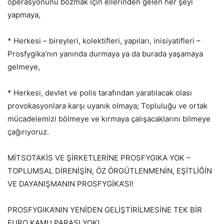
operasyonunu bozmak için ellerinden gelen her şeyi
yapmaya,
* Herkesi – bireyleri, kolektifleri, yapıları, inisiyatifleri –
Prosfygika’nın yanında durmaya ya da burada yaşamaya
gelmeye,
* Herkesi, devlet ve polis tarafından yaratılacak olası
provokasyonlara karşı uyanık olmaya; Topluluğu ve ortak
mücadelemizi bölmeye ve kırmaya çalışacaklarını bilmeye
çağırıyoruz.
MİTSOTAKİS VE ŞİRKETLERİNE PROSFYGIKA YOK –
TOPLUMSAL DİRENİŞİN, ÖZ ÖRGÜTLENMENİN, EŞİTLİĞİN
VE DAYANIŞMANIN PROSFYGİKA’SI!
PROSFYGIKA’NIN YENİDEN GELİŞTİRİLMESİNE TEK BİR
EURO KAMU PARASI YOK!