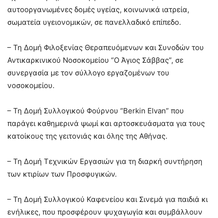
αυτοοργανωμένες δομές υγείας, κοινωνικά ιατρεία,
σωματεία υγειονομικών, σε πανελλαδικό επίπεδο.
– Τη Δομή Φιλοξενίας Θεραπευόμενων και Συνοδών του
Αντικαρκινικού Νοσοκομείου “Ο Άγιος Σάββας”, σε
συνεργασία με τον σύλλογο εργαζομένων του
νοσοκομείου.
– Τη Δομή Συλλογικού Φούρνου “Berkin Elvan” που
παράγει καθημερινά ψωμί και αρτοσκευάσματα για τους
κατοίκους της γειτονιάς και όλης της Αθήνας.
– Τη Δομή Τεχνικών Εργασιών για τη διαρκή συντήρηση
των κτιρίων των Προσφυγικών.
– Τη Δομή Συλλογικού Καφενείου και Σινεμά για παιδιά κι
ενήλικες, που προσφέρουν ψυχαγωγία και συμβάλλουν