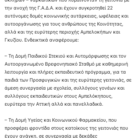
την ανοχή της Γ.Α.Δ.Α. και έχουν συγκροτηθεί 22
αυτόνομες δομές κοινωνικής αυτάρκειας, ωφέλειας και
αυτοοργάνωσης για τους ανθρώπους της Κοινότητας,
αλλά και της ευρύτερης περιοχής Αμπελοκήπων και
Γκυζίου. Ενδεικτικά αναφέρουμε:
– Τη Δομή Παιδικού Στεκιού και Αυτομόρφωσης και τον
Αυτοοργανωμένο Βρεφονηπιακό Σταθμό με καθημερινή
λειτουργία και πλήρες εκπαιδευτικό πρόγραμμα, για τα
παιδιά των Προσφυγικών και της ευρύτερης γειτονιάς, σε
άμεση συνεργασία με σχολεία, συλλόγους γονέων και
συλλόγους εκπαιδευτικών στους Αμπελόκηπους,
ευρύτερα την Αττική αλλά και πανελλαδικά.
– Τη Δομή Υγείας και Κοινωνικού Φαρμακείου, που
προσφέρει φροντίδα στους κατοίκους της γειτονιάς που
έχουν ανάγκη, σε συνεργασία με δεκάδες