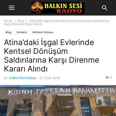
Home
Blog
Atina’daki İşgal Evlerinde Kentsel Dönüşüm Saldırılarına
Karşı Direnme Kararı Alındı
Blog
Gündem
Haftanın Konusu
Atina’daki İşgal Evlerinde
Kentsel Dönüşüm
Saldırılarına Karşı Direnme
Kararı Alındı
0
By
Halkın Sesi Radyo
-
27 Ocak 2026