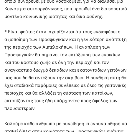
οποία συνορεύει με δύο νοσοκομεία, για να διαλύσει μια
Κοινότητα αυτοοργάνωσης, που προωθεί ένα διαφορετικό
μοντέλο κοινωνικής ισότητας και δικαιοσύνης.
* Είναι ψεύτες όταν ισχυρίζονται ότι τους ενδιαφέρει η
αξιοποίηση των Προσφυγικών και η γενικότερη ανάπτυξη
της περιοχής των Αμπελοκήπων. Η ανάπλαση των
Προσφυγικών θα σημάνει την εκτόξευση των ενοικίων
και του κόστους ζωής σε όλη την περιοχή και τον
αναγκαστικό διωγμό δεκάδων και εκατοντάδων γειτόνων
μας που δε θα αντέξουν την ακρίβεια. Η συνθήκη αυτή θα
έχει σταδιακά παρόμοιες συνέπειες σε όλες τις γειτονικές
περιοχές και θα αλλάξει τη σύσταση των κατοίκων,
εκτοπίζοντας τους ήδη υπάρχοντες προς όφελος των
πλουσιοτέρων.
Καλούμε κάθε άνθρωπο με συνείδηση κι ενσυναίσθηση να
σταθεί δίπλα στην Κοινότητα των Προσφυγικών, ενάντια