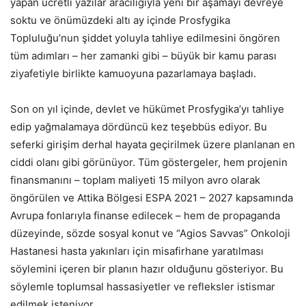
yapan ücretli yazılar aracılığıyla yeni bir aşamayı devreye
soktu ve önümüzdeki altı ay içinde Prosfygika
Topluluğu’nun şiddet yoluyla tahliye edilmesini öngören
tüm adımları – her zamanki gibi – büyük bir kamu parası
ziyafetiyle birlikte kamuoyuna pazarlamaya başladı.
Son on yıl içinde, devlet ve hükümet Prosfygika’yı tahliye
edip yağmalamaya dördüncü kez teşebbüs ediyor. Bu
seferki girişim derhal hayata geçirilmek üzere planlanan en
ciddi olanı gibi görünüyor. Tüm göstergeler, hem projenin
finansmanını – toplam maliyeti 15 milyon avro olarak
öngörülen ve Attika Bölgesi ESPA 2021 – 2027 kapsamında
Avrupa fonlarıyla finanse edilecek – hem de propaganda
düzeyinde, sözde sosyal konut ve “Agios Savvas” Onkoloji
Hastanesi hasta yakınları için misafirhane yaratılması
söylemini içeren bir planın hazır olduğunu gösteriyor. Bu
söylemle toplumsal hassasiyetler ve refleksler istismar
edilmek isteniyor.