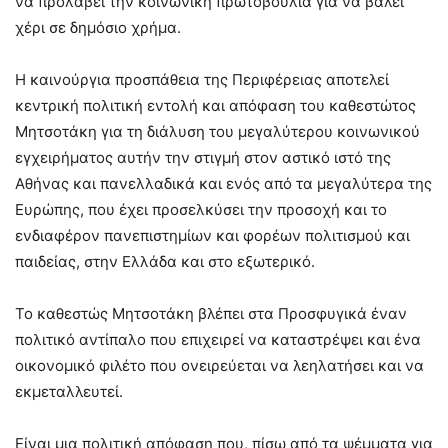
να προλάβει την κοινωνική πρωτοβουλία για να βάλει
χέρι σε δημόσιο χρήμα.
Η καινούργια προσπάθεια της Περιφέρειας αποτελεί
κεντρική πολιτική εντολή και απόφαση του καθεστώτος
Μητσοτάκη για τη διάλυση του μεγαλύτερου κοινωνικού
εγχειρήματος αυτήν την στιγμή στον αστικό ιστό της
Αθήνας και πανελλαδικά και ενός από τα μεγαλύτερα της
Ευρώπης, που έχει προσελκύσει την προσοχή και το
ενδιαφέρον πανεπιστημίων και φορέων πολιτισμού και
παιδείας, στην Ελλάδα και στο εξωτερικό.
Το καθεστώς Μητσοτάκη βλέπει στα Προσφυγικά έναν
πολιτικό αντίπαλο που επιχειρεί να καταστρέψει και ένα
οικονομικό φιλέτο που ονειρεύεται να λεηλατήσει και να
εκμεταλλευτεί.
Είναι μια πολιτική απόφαση που, πίσω από τα ψέμματα για