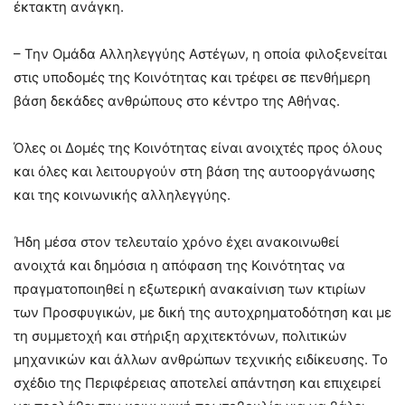
έκτακτη ανάγκη.
– Την Ομάδα Αλληλεγγύης Αστέγων, η οποία φιλοξενείται
στις υποδομές της Κοινότητας και τρέφει σε πενθήμερη
βάση δεκάδες ανθρώπους στο κέντρο της Αθήνας.
Όλες οι Δομές της Κοινότητας είναι ανοιχτές προς όλους
και όλες και λειτουργούν στη βάση της αυτοοργάνωσης
και της κοινωνικής αλληλεγγύης.
Ήδη μέσα στον τελευταίο χρόνο έχει ανακοινωθεί
ανοιχτά και δημόσια η απόφαση της Κοινότητας να
πραγματοποιηθεί η εξωτερική ανακαίνιση των κτιρίων
των Προσφυγικών, με δική της αυτοχρηματοδότηση και με
τη συμμετοχή και στήριξη αρχιτεκτόνων, πολιτικών
μηχανικών και άλλων ανθρώπων τεχνικής ειδίκευσης. Το
σχέδιο της Περιφέρειας αποτελεί απάντηση και επιχειρεί