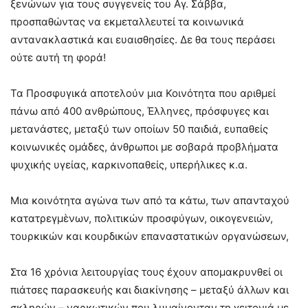
ξενώνων για τους συγγενείς του Αγ. Σάββα,
προσπαθώντας να εκμεταλλευτεί τα κοινωνικά
αντανακλαστικά και ευαισθησίες. Δε θα τους περάσει
ούτε αυτή τη φορά!
Τα Προσφυγικά αποτελούν μια Κοινότητα που αριθμεί
πάνω από 400 ανθρώπους, Έλληνες, πρόσφυγες και
μετανάστες, μεταξύ των οποίων 50 παιδιά, ευπαθείς
κοινωνικές ομάδες, άνθρωποι με σοβαρά προβλήματα
ψυχικής υγείας, καρκινοπαθείς, υπερήλικες κ.α.
Μια κοινότητα αγώνα των από τα κάτω, των απανταχού
κατατρεγμὲνων, πολιτικών προσφύγων, οικογενειών,
τουρκικών και κουρδικών επαναστατικών οργανώσεων,
Στα 16 χρόνια λειτουργίας τους έχουν απομακρυνθεί οι
πιάτσες παρασκευής και διακίνησης – μεταξύ άλλων και
σκληρών – ναρκωτικών που λυμαίνονταν τη γειτονιά με