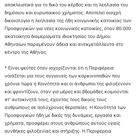
αποκλειστικά για το δικό του κέρδος και τη λεηλασία του
δημόσιου και ευρωπαικού χρήματος. Αποτελεί αισχρή
δικαιολογία η λεηλασία της ήδη κοινωνικής κατοικίας των
Προσφυγικών για νέες κοινωνικές κατοικίες, όταν 80.000
ακατοίκητα διαμερίσματα ιδιοκτησίας του Δήμου
Αθηναίων παραμένουν άδεια και ανεκμετάλλευτα στο
κέντρο της Αθήνας.
* Είναι ψεύτες όταν ισχυρίζονται ότι η Περιφέρεια
νοιάζεται για τους συγγενείς των καρκινοπαθών που
χρόνια τώρα η Κοινότητα και οι άνθρωποι της φιλοξενούν
και φροντίζουν, όταν για μέρες και βδομάδες κοιμούνται
στ’ αυτοκίνητά τους, έχοντας τους δικούς τους
ανθρώπους σε πολύχρονες θεραπείες. Η Κοινότητα των
Προσφυγικών ήδη με δικές της δυνάμεις, εργασία και
χρήματα, προσφέρει στους ανθρώπους αυτούς υγιείς
συνθήκες φιλοξενίας και στήριξης. Η Περιφέρεια